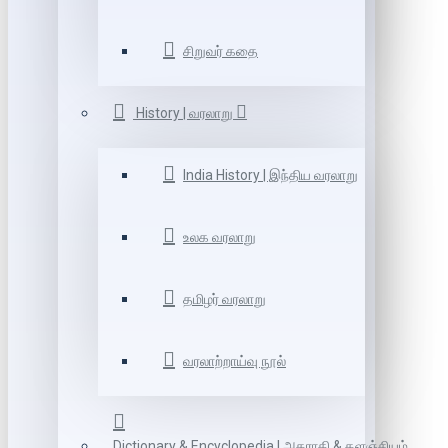
சிறுவர் கதை
History | வரலாறு
India History | இந்திய வரலாறு
உலக வரலாறு
தமிழர் வரலாறு
வரலாற்றாய்வு நூல்
Dictionary & Encyclopedia | அகராதி & களஞ்சியம்