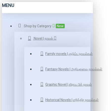
MENU
Shop by Category
New
Novel | நாவல்
Family novels | குடும்ப நாவல்கள்
Fantasy Novels | அதிபுனைவு நாவல்கள்
Graphic Novel | கிராஃ பிக் நாவல்
Historical Novels | சரித்திர நாவல்கள்