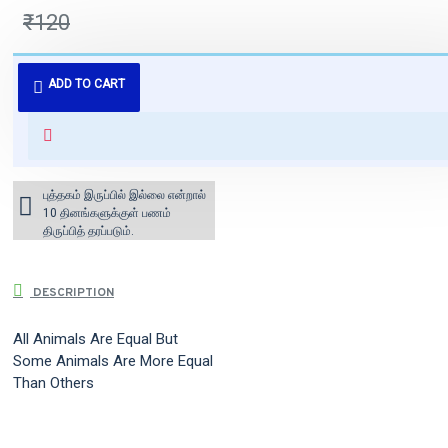
₹120
புத்தகம் 3 - 7 நாட்களில் அனுப்பி
ADD TO CART
வைக்கப்படும்.
+ ₹60 shipping fee* (Free shipping
for orders above ₹1000 within
India)
புத்தகம் இருப்பில் இல்லை என்றால்
10 தினங்களுக்குள் பணம்
திருப்பித் தரப்படும்.
DESCRIPTION
All Animals Are Equal But
Some Animals Are More Equal
Than Others