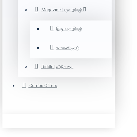
Magazine |பருவ இதழ்
இரு மாத இதழ்
காலாண்டிதழ்
Riddle | விடுகதை
Combo Offers