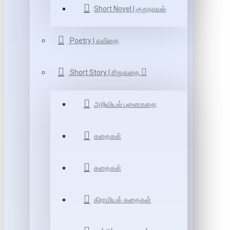
Short Novel | குறுநாவல்
Poetry | கவிதை
Short Story | சிறுகதை
அறிவியல் புனைகதை
கதைகள்
கதைகள்
கிராமியக் கதைகள்