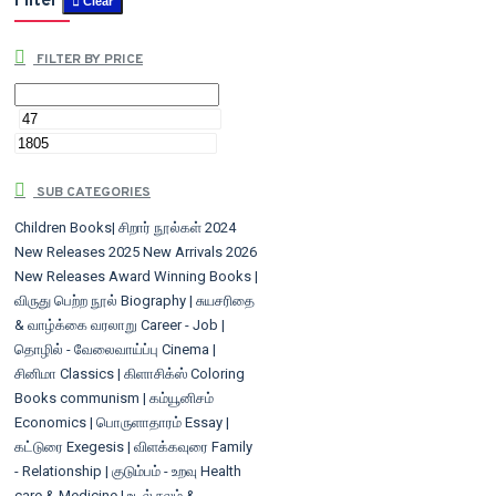
Filter
Clear
FILTER BY PRICE
SUB CATEGORIES
Children Books| சிறார் நூல்கள்
2024
New Releases
2025 New Arrivals
2026
New Releases
Award Winning Books |
விருது பெற்ற நூல்
Biography | சுயசரிதை
& வாழ்க்கை வரலாறு
Career - Job |
தொழில் - வேலைவாய்ப்பு
Cinema |
சினிமா
Classics | கிளாசிக்ஸ்
Coloring
Books
communism | கம்யூனிசம்
Economics | பொருளாதாரம்
Essay |
கட்டுரை
Exegesis | விளக்கவுரை
Family
- Relationship | குடும்பம் - உறவு
Health
care & Medicine | உடல் நலம் &