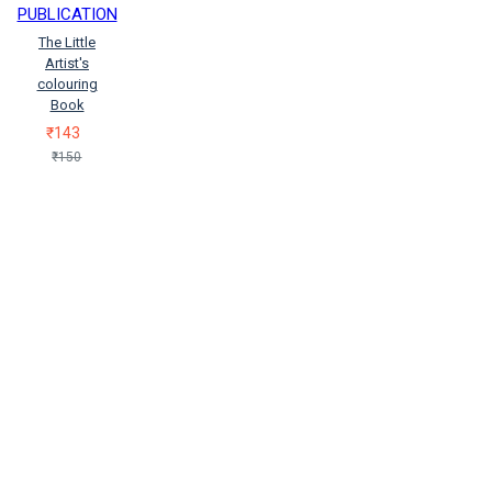
PUBLICATION
The Little
Artist's
colouring
Book
₹143
₹150