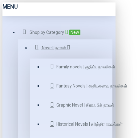
MENU
Shop by Category
New
Novel | நாவல்
Family novels | குடும்ப நாவல்கள்
Fantasy Novels | அதிபுனைவு நாவல்கள்
Graphic Novel | கிராஃ பிக் நாவல்
Historical Novels | சரித்திர நாவல்கள்