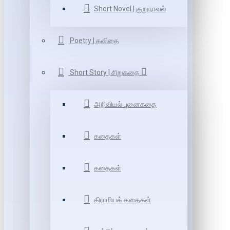
Short Novel | குறுநாவல்
Poetry | கவிதை
Short Story | சிறுகதை
அறிவியல் புனைகதை
கதைகள்
கதைகள்
கிராமியக் கதைகள்