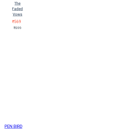
The
Faded
Vows
₹569
₹599
PEN BIRD