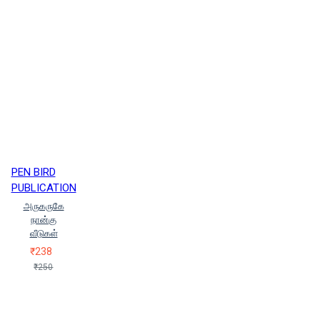
PEN BIRD
PUBLICATION
அருகருகே
நான்கு
வீடுகள்
₹238
₹250