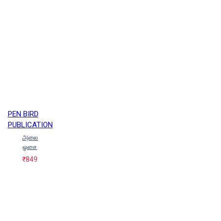
PEN BIRD
PUBLICATION
அலை
ஓசை
₹849