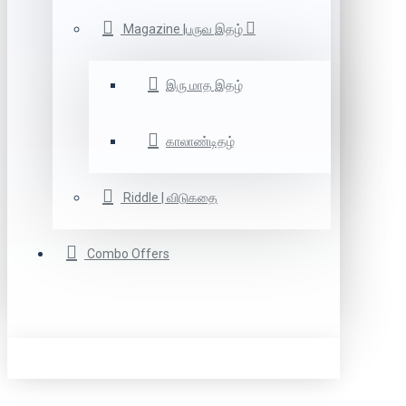
Magazine |பருவ இதழ்
இரு மாத இதழ்
காலாண்டிதழ்
Riddle | விடுகதை
Combo Offers