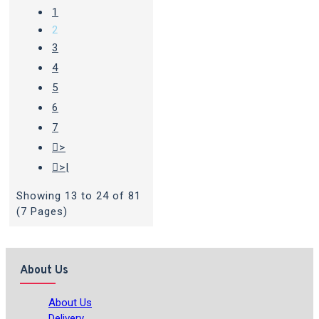
1
2
3
4
5
6
7
>
>|
Showing 13 to 24 of 81
(7 Pages)
About Us
About Us
Delivery