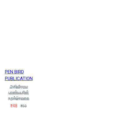
PEN BIRD
PUBLICATION
அதிவீரராம
பாண்டியரின்
நறுந்தொகை
₹48
₹50