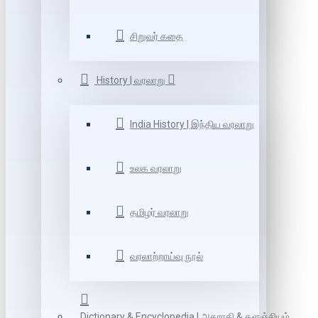
சிறுவர் கதை
History | வரலாறு
India History | இந்திய வரலாறு
உலக வரலாறு
தமிழர் வரலாறு
வரலாற்றாய்வு நூல்
Dictionary & Encyclopedia | அகராதி & களஞ்சியம்