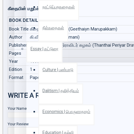
நாட்டுப்புறகதைகள்
கீதையின் மறுபக்கம்
BOOK DETAILS
நீள்கதைகள்
Book Title
கீதையின் மறுபக்கம் (Geethaiyn Marupakkam)
Author
கி.வீரமணி (Ki.Veeramani)
Publisher
தந்தை பெரியார் திராவிடர் கழகம் (Thanthai Periyar Dr
Essay | கட்டுரை
Pages
456
Year
1998
Edition
1
Culture | பண்பாடு
Format
Paper Back
Dalitism | தலித்தியம்
WRITE A REVIEW
Your Name
Economics | பொருளாதாரம்
Your Review
Education | கல்வி