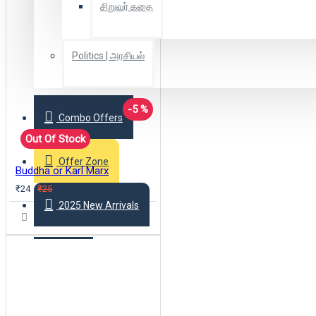
சிறுவர் கதை
Politics | அரசியல்
-5 %
Combo Offers
Out Of Stock
Offer Zone
Buddha or Karl Marx
₹24
₹25
2025 New Arrivals
Login
Register