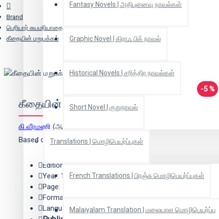
Fantasy Novels | அதிபுனைவு நாவல்கள்
Brand
பெரியார் சுயமரியாதை பிரச்சார நிறுவனம் | PSRPI
கீதையின் மறுபக்கம்
Graphic Novel | கிராஃ பிக் நாவல்
Historical Novels | சரித்திர நாவல்கள்
-5 %
கீதையின் மறுபக்கம்
Short Novel | குறுநாவல்
கி.வீரமணி
(ஆசிரியர்)
Based on 0 reviews.
-
Write a review
Translations | மொழிபெயர்ப்புகள்
Edition: 1
Year: 1998
French Translations | பிரஞ்சு மொழிபெயர்ப்புகள்
Page: 456
Format: Paper Back
Language: Tamil
Malaiyalam Translation | மலையாள மொழிபெயர்ப்பு