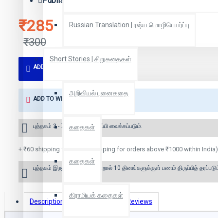
Publisher:
பெரியார் சுயமரியாதை பிரச்சார நிறுவனம் |
₹285
Russian Translation | ரஷ்ய மொழிபெயர்ப்பு
₹300
Short Stories | சிறுகதைகள்
ADD TO CART
அறிவியல் புனைகதை
ADD TO WISH LIST
புத்தகம் 3 - 7 நாட்களில் அனுப்பி வைக்கப்படும்.
கதைகள்
+ ₹60 shipping fee* (Free shipping for orders above ₹1000 within India)
கதைகள்
புத்தகம் இருப்பில் இல்லை என்றால் 10 தினங்களுக்குள் பணம் திருப்பித் தரப்படும
கிராமியக் கதைகள்
Description
Book Details
Reviews