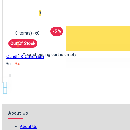
Wishlist
0
-5 %
0 item(s) - ₹0
Out Of Stock
0
Your shopping cart is empty!
Gandhi & Gandhism
₹38
₹40
About Us
About Us