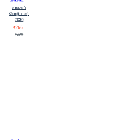
வாகனப்
பொறியாளர்
2030
₹266
₹280