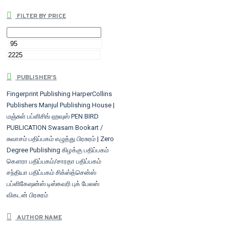
FILTER BY PRICE
PUBLISHER'S
Fingerprint Publishing
HarperCollins
Publishers
Manjul Publishing House |
மஞ்சுள் பப்ளிசிங் ஹவுஸ்
PEN BIRD
PUBLICATION
Swasam Bookart /
சுவாசம் பதிப்பகம்
எழுத்து பிரசுரம் | Zero
Degree Publishing
கிழக்கு பதிப்பகம்
கௌரா பதிப்பகம்/சாரதா பதிப்பகம்
சந்தியா பதிப்பகம்
சிக்ஸ்த்சென்ஸ்
பப்ளிகேஷன்ஸ்
டிஸ்கவரி புக் பேலஸ்
விகடன் பிரசுரம்
AUTHOR NAME