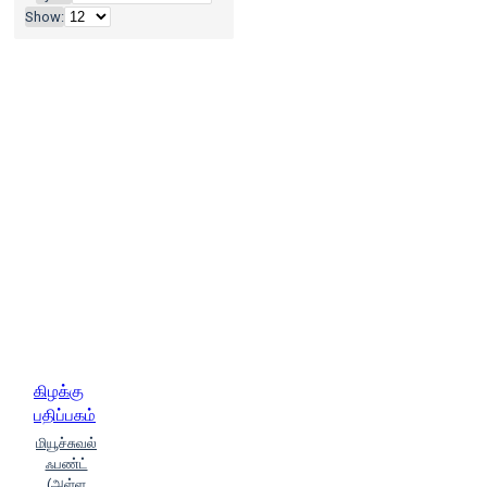
பிரையன் டிரேசி (Brian Dracy)
Show:
மணா (Manaa)
முகில் (Mugil)
ராபர்ட் கியோஸாகி (Robert
Kiyosaki), Robert T.Kiyosaki (Robert
T.Kiyosaki)
ஷங்கர் வேணுகோபால்,
எஸ்.ராமச்சந்திரன்
கிழக்கு
பதிப்பகம்
மியூச்சுவல்
ஃபண்ட்
(அள்ள