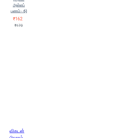
அள்ளப்
பணம் - 6)
₹162
₹170
விகடன்
பிரசுரம்