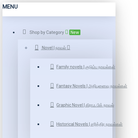
MENU
Shop by Category
New
Novel | நாவல்
Family novels | குடும்ப நாவல்கள்
Fantasy Novels | அதிபுனைவு நாவல்கள்
Graphic Novel | கிராஃ பிக் நாவல்
Historical Novels | சரித்திர நாவல்கள்