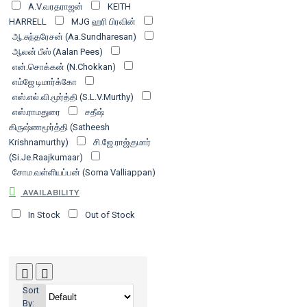
A.V.வரதராஜன்
KEITH
HARRELL
MJG ஹரி பிரவின்
ஆ.சுந்தரேசன் (Aa.Sundharesan)
ஆலன் பீஸ் (Aalan Pees)
என்.சொக்கன் (N.Chokkan)
எம்ஜே டிமார்க்கோ
எஸ்.எல்.வி.மூர்த்தி (S.L.V.Murthy)
எஸ்.ராமதுரை
சதீஷ்
கிருஷ்ணமூர்த்தி (Satheesh
Krishnamurthy)
சி.ஜே.ராஜ்குமார்
(Si.Je.Raajkumaar)
சோம.வள்ளியப்பன் (Soma Valliappan)
சோம வள்ளியப்பன் (Soma
AVAILABILITY
Valliyappan)
ஜெயராமன்
In Stock
Out of Stock
ரகுநாதன்
ஜோசப் மார்ஃபி | Joseph
Murphy
டி.ஹார்வ் ஈக்கர்
நெப்போலியன் ஹில் (Napolean Hill)
ப.மருதநாயகம்
(Pa.Marudhanaayakam)
பாலு
Sort
சத்யா (Balu Sathya)
பிரபு பாலா
By: