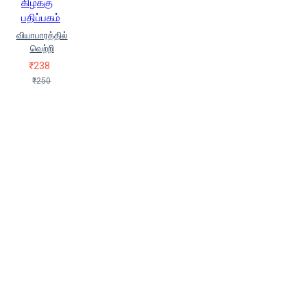
கிழக்கு
பதிப்பகம்
வியாபாரத்தில்
வெற்றி
₹238
₹250