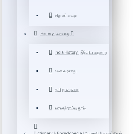
சிறுவர் கதை
History | வரலாறு
India History | இந்திய வரலாறு
உலக வரலாறு
தமிழர் வரலாறு
வரலாற்றாய்வு நூல்
Dictionary & Encyclopedia | அகராதி & களஞ்சியம்