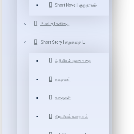
Short Novel | குறுநாவல்
Poetry | கவிதை
Short Story | சிறுகதை
அறிவியல் புனைகதை
கதைகள்
கதைகள்
கிராமியக் கதைகள்