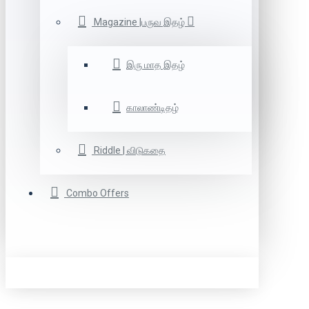
Magazine |பருவ இதழ்
இரு மாத இதழ்
காலாண்டிதழ்
Riddle | விடுகதை
Combo Offers