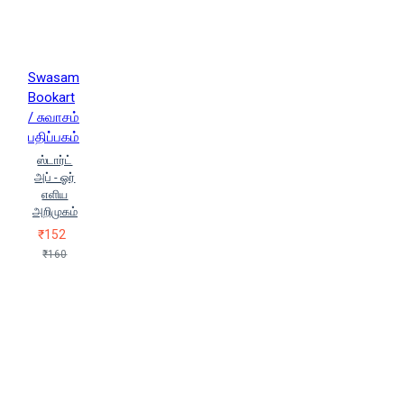
Swasam
Bookart
/ சுவாசம்
பதிப்பகம்
ஸ்டார்ட்
அப் - ஓர்
எளிய
அறிமுகம்
₹152
₹160