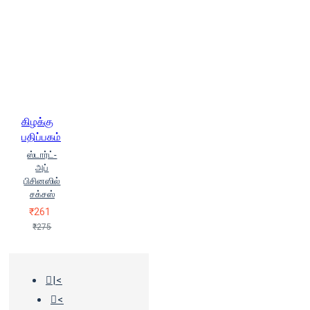
கிழக்கு
பதிப்பகம்
ஸ்டார்ட்-
அப்
பிசினஸில்
சக்சஸ்
₹261
₹275
|<
<