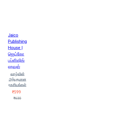
ஜான் டீர்னி
ருட்கர் பிரெக்மன்
ரெய்னர் ஸிட்டல்மன் (Reiner Sittalman)
ரேணுகா கவ்ரானி
ரோன்டா
பைர்ன் (Ronda Fyrn)
லெஸ்
ஜிப்லின் (Les Jiplin)
வழக்கறிஞர்
த.இராமலிங்கம் (Lawyer
Jaico
T.Ramalingam)
வால்டர் ஐசாக்ஸன்
Publishing
(Walter Isacson)
வாஸந்தி
House |
வி.ஆர்.தேவிகா
வினிதா மோகன்
ஜெய்கோ
வில்லியம் வாக்கர் அட்கின்சன் |
பப்ளிஷிங்
William W.Atkinson
ஹவுஸ்
வெ.இறையன்பு (V. Iraiyanbu)
வாழ்வின்
வெ.நீலகண்டன் (Ve.Neelakantan)
அற்புதமான
வெக்ஸ் கிங்
ஶ்ரீதேவி கண்ணன்
ரகசியங்கள்
ஷிவ் கேரா
ஷுன்மியோ
₹599
மசுனோ
ஷோபிதா
ஸூன் ஸூ
₹630
ஸ்ஃப்ர்தி சஹாரே (Shprthi
Chahaarae)
ஸ்பென்சர் ஜான்சன்
(Spencer Johnson)
ஸ்ரீ
சசிகுமார்
ஹால் எல்ராட்
ஹெக்டர் கார்சியா, பிரான்செஸ்க்