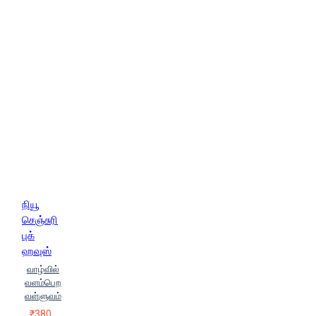
மிராயியஸ்
ஹேமா அண்ணாமலை
நியூ
செஞ்சுரி
புக்
ஹவுஸ்
வாழ்வில்
வளம்பெற
வள்ளுவம்
₹380