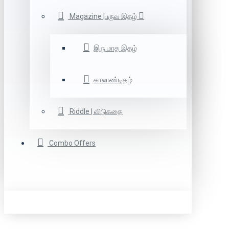
Magazine |பருவ இதழ்
இரு மாத இதழ்
காலாண்டிதழ்
Riddle | விடுகதை
Combo Offers