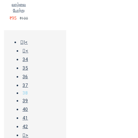
வாழ்வை
போற்று
₹95
₹100
|<
<
34
35
36
37
38
39
40
41
42
>