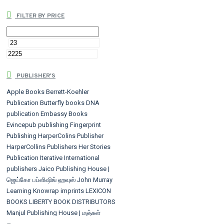
FILTER BY PRICE
PUBLISHER'S
Apple Books
Berrett-Koehler
Publication
Butterfly books
DNA
publication
Embassy Books
Evincepub publishing
Fingerprint
Publishing
HarperColins Publisher
HarperCollins Publishers
Her Stories
Publication
Iterative International
publishers
Jaico Publishing House |
ஜெய்கோ பப்ளிஷிங் ஹவுஸ்
John Murray
Learning
Knowrap imprints
LEXICON
BOOKS
LIBERTY BOOK DISTRIBUTORS
Manjul Publishing House | மஞ்சுள்
பப்ளிசிங் ஹவுஸ்
Notionpress
PEN BIRD