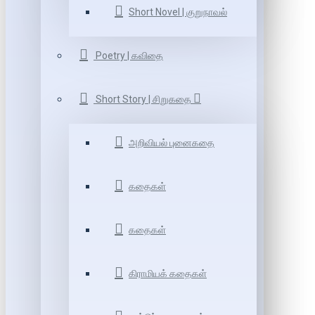
Short Novel | குறுநாவல்
Poetry | கவிதை
Short Story | சிறுகதை
அறிவியல் புனைகதை
கதைகள்
கதைகள்
கிராமியக் கதைகள்