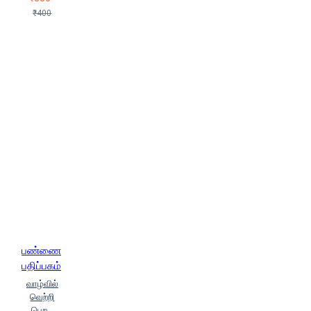
₹400
பண்ணை
பதிப்பகம்
வாழ்வில்
வெற்றி
பெற...