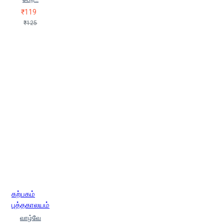
₹119
₹125
கற்பகம்
புத்தகாலயம்
வாழ்வே