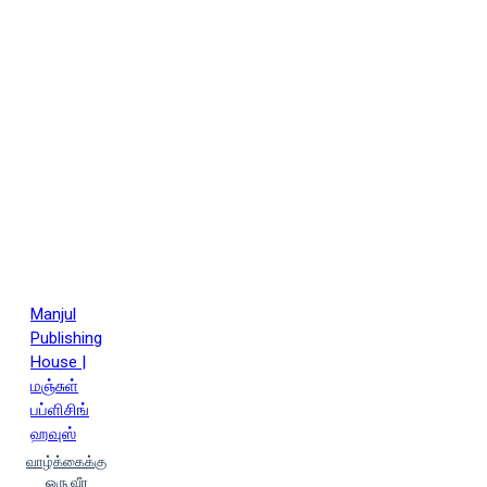
ஜோசப் மர்ஃபி (Joseph Murphey)
ஜோசப் மார்ஃபி | Joseph Murphy
ஜோதி கணேசன்
டாக்டர்.கு.சகாயராணி
டாக்டர்
இராமன் வேலு
டாக்டர் சித்ரா
அரவிந்த் (Taaktar Sidhraa Aravindh)
டாக்டர் பிரதீப் வி பிலிப்
டாக்டர்
ம.லெனின் (Dr.Ma.Lenin)
டி.ஹார்வ்
ஈக்கர்
டேனியல் சிடியாக் (Taeniyal
Chitiyaak)
டேமன் ஜஹாரியாட்ஸ்
(Taeman Jahaariyaats)
டேரன்
ஹார்டி
டேரியஸ் ஃபோரோக்ஸ்
(Taeriyas Hpoaroaks)
டேல்
Manjul
கார்னகி (Dale Carnagi)
Publishing
த.இராமலிங்கம் (T.Ramalingam)
House |
தமிழருவி மணியன் (Tamizharuvi
மஞ்சுள்
Maniyan)
தரணீதரன்
தவல்
பப்ளிசிங்
பதியா (Thaval Padhiyaa)
தாமஸ்
ஹவுஸ்
எம். ஸ்டெர்னர் (Thaamas Em. Sternar)
வாழ்க்கைக்கு
திக் நாட் ஹஞ்ச்
துரை ஆனந்த்
ஒரு வீர