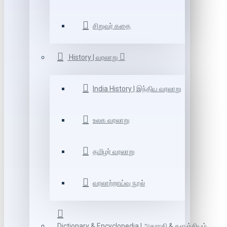
சிறுவர் கதை
History | வரலாறு
India History | இந்திய வரலாறு
உலக வரலாறு
தமிழர் வரலாறு
வரலாற்றாய்வு நூல்
Dictionary & Encyclopedia | அகராதி & களஞ்சியம்