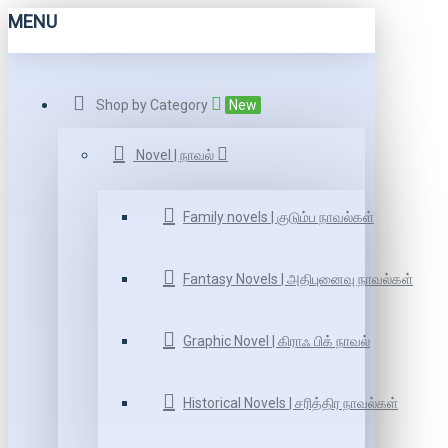
MENU
Shop by Category
New
Novel | நாவல்
Family novels | குடும்ப நாவல்கள்
Fantasy Novels | அதிபுனைவு நாவல்கள்
Graphic Novel | கிராஃ பிக் நாவல்
Historical Novels | சரித்திர நாவல்கள்