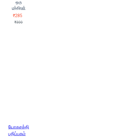
ஒரு
மந்திரன்
₹285
₹300
யோகசக்தி
பதிப்பகம்