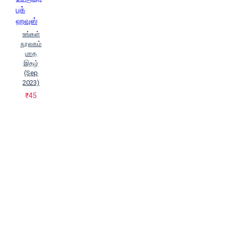
புக்
ஹவுஸ்
உங்கள்
நூலகம்
மாத
இதழ்
(Sep
2023)
₹45