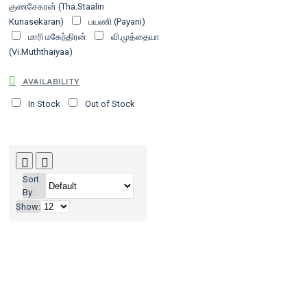
குணசேகரன் (Tha.Staalin
Kunasekaran)
பயணி (Payani)
மாரி மகேந்திரன்
வி.முத்தையா
(Vi.Muththaiyaa)
AVAILABILITY
In Stock
Out of Stock
Sort
By:
Show: