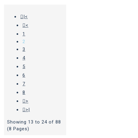
|<
<
1
2
3
4
5
6
7
8
>
>|
Showing 13 to 24 of 88
(8 Pages)