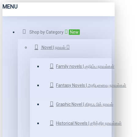
MENU
Shop by Category
New
Novel | நாவல்
Family novels | குடும்ப நாவல்கள்
Fantasy Novels | அதிபுனைவு நாவல்கள்
Graphic Novel | கிராஃ பிக் நாவல்
Historical Novels | சரித்திர நாவல்கள்