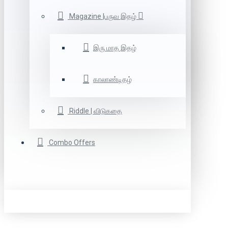
Magazine |பருவ இதழ்
இரு மாத இதழ்
காலாண்டிதழ்
Riddle | விடுகதை
Combo Offers