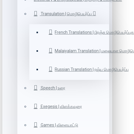
Transulation | மொழிபெயர்ப்பு
French Translations | பிரஞ்சு மொழிபெயர்ப்புக
Malaiyalam Translation | மலையாள மொழிபெய
Russian Translation | ரஷ்ய மொழிபெயர்ப்பு
Speech | உரை
Exegesis | விளக்கவுரை
Games | விளையாட்டு