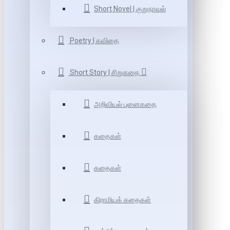
Short Novel | குறுநாவல்
Poetry | கவிதை
Short Story | சிறுகதை
அறிவியல் புனைகதை
கதைகள்
கதைகள்
கிராமியக் கதைகள்