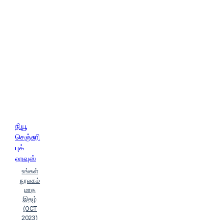
நியூ
செஞ்சுரி
புக்
ஹவுஸ்
உங்கள்
நூலகம்
மாத
இதழ்
(OCT
2023)