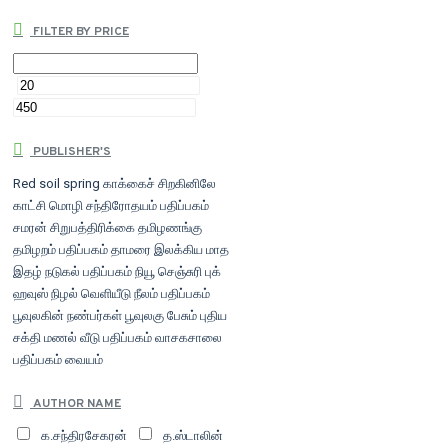
FILTER BY PRICE
PUBLISHER'S
Red soil spring
காக்கைச் சிறகினிலே
காட்சி மொழி
சந்திரோதயம் பதிப்பகம்
சமரன்
சிறுபத்திரிக்கை
தமிழணங்கு
தமிழறம் பதிப்பகம்
தாமரை இலக்கிய மாத
இதழ்
நடுகல் பதிப்பகம்
நியூ செஞ்சுரி புக்
ஹவுஸ்
நிழல் வெளியீடு
நீலம் பதிப்பகம்
பூவுலகின் நண்பர்கள்
பூவுலகு
பேசும் புதிய
சக்தி
மணல் வீடு பதிப்பகம்
வாசகசாலை
பதிப்பகம்
வையம்
AUTHOR NAME
க.சந்திரசேகரன்
த.ஸ்டாலின்