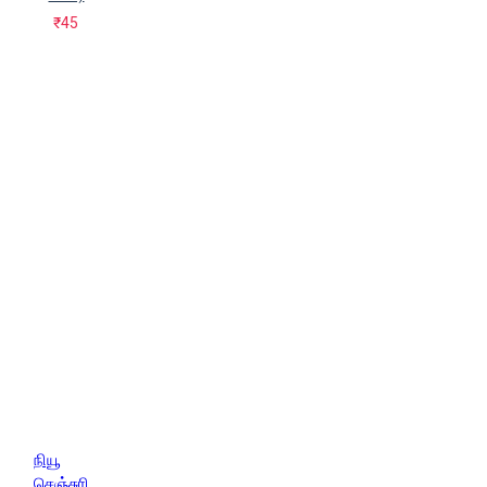
₹45
நியூ
செஞ்சுரி