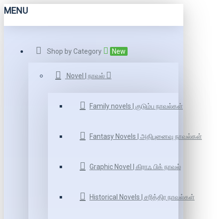
MENU
Shop by Category
New
Novel | நாவல்
Family novels | குடும்ப நாவல்கள்
Fantasy Novels | அதிபுனைவு நாவல்கள்
Graphic Novel | கிராஃ பிக் நாவல்
Historical Novels | சரித்திர நாவல்கள்