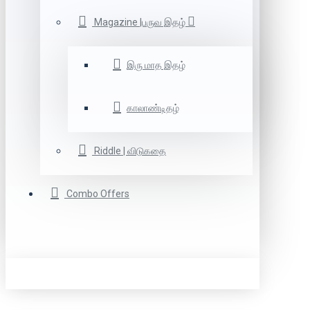
Magazine |பருவ இதழ்
இரு மாத இதழ்
காலாண்டிதழ்
Riddle | விடுகதை
Combo Offers