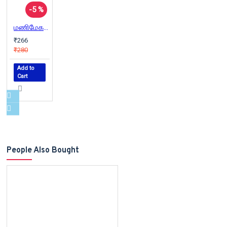
-5 %
மணிமேகலை நாவல் வடிவில்
₹266
₹280
Add to
Cart
People Also Bought