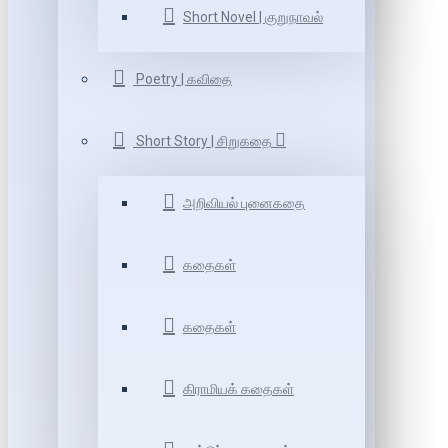
Short Novel | குறுநாவல்
Poetry | கவிதை
Short Story | சிறுகதை
அறிவியல் புனைகதை
கதைகள்
கதைகள்
கிராமியக் கதைகள்