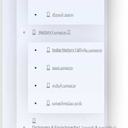
சிறுவர் கதை
History | வரலாறு
India History | இந்திய வரலாறு
உலக வரலாறு
தமிழர் வரலாறு
வரலாற்றாய்வு நூல்
Dictionary & Encyclopedia | அகராதி & களஞ்சியம்