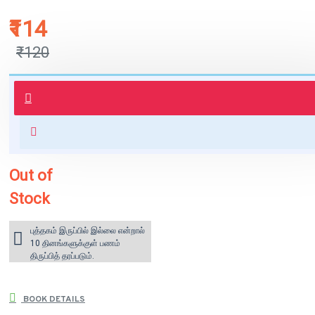
₹114
₹120
புத்தகம் 3 - 7 நாட்களில் அனுப்பி
வைக்கப்படும்.
+ ₹60 shipping fee* (Free shipping
for orders above ₹1000 within
India)
Out of
Stock
புத்தகம் இருப்பில் இல்லை என்றால்
10 தினங்களுக்குள் பணம்
திருப்பித் தரப்படும்.
BOOK DETAILS