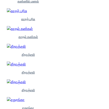
கண்ணில் மணல்
காதற் பரிசு
காதல் கண்கள்
கீதாஞ்சலி
கீதாஞ்சலி
கீதாஞ்சலி
சதுரங்கா