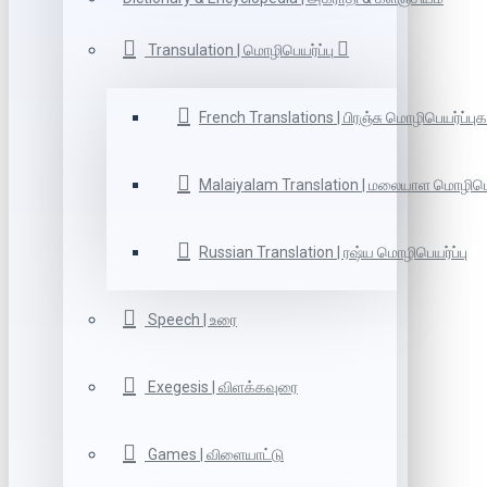
Transulation | மொழிபெயர்ப்பு
French Translations | பிரஞ்சு மொழிபெயர்ப்புக
Malaiyalam Translation | மலையாள மொழிபெய
Russian Translation | ரஷ்ய மொழிபெயர்ப்பு
Speech | உரை
Exegesis | விளக்கவுரை
Games | விளையாட்டு