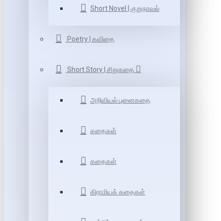
Short Novel | குறுநாவல்
Poetry | கவிதை
Short Story | சிறுகதை
அறிவியல் புனைகதை
கதைகள்
கதைகள்
கிராமியக் கதைகள்