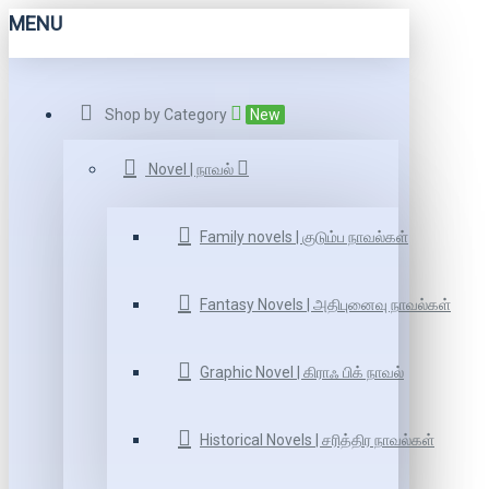
MENU
Shop by Category
New
Novel | நாவல்
Family novels | குடும்ப நாவல்கள்
Fantasy Novels | அதிபுனைவு நாவல்கள்
Graphic Novel | கிராஃ பிக் நாவல்
Historical Novels | சரித்திர நாவல்கள்