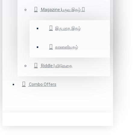
Magazine |பருவ இதழ்
இரு மாத இதழ்
காலாண்டிதழ்
Riddle | விடுகதை
Combo Offers