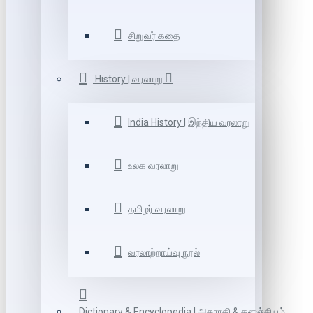
சிறுவர் கதை
History | வரலாறு
India History | இந்திய வரலாறு
உலக வரலாறு
தமிழர் வரலாறு
வரலாற்றாய்வு நூல்
Dictionary & Encyclopedia | அகராதி & களஞ்சியம்