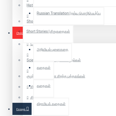
Historical Novels | சரித்திர நாவல்கள்
Russian Translation | ரஷ்ய மொழிபெயர்ப்பு
Short Novel | குறுநாவல்
Short Stories | சிறுகதைகள்
Children Books
Coloring Books
அறிவியல் புனைகதை
Scientific Tamil | அறிவியல் நூல்கள்
கதைகள்
குழந்தைகளுக்கான சிறந்த புத்தகங்கள்
கதைகள்
சித்திரக்கதை
சிறுவர் கதை
கிராமியக் கதைகள்
Essays