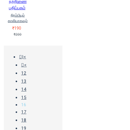
நற்றிணை
பதிப்பகம்
நிரம்பியும்
காலியாகவும்
₹190
₹200
|<
<
12
13
14
15
16
17
18
19