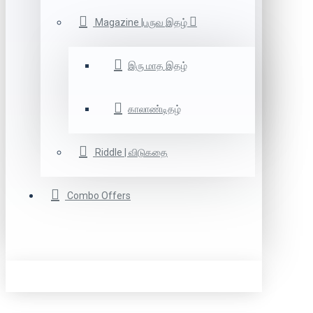
Magazine |பருவ இதழ்
இரு மாத இதழ்
காலாண்டிதழ்
Riddle | விடுகதை
Combo Offers