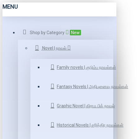
MENU
Shop by Category
New
Novel | நாவல்
Family novels | குடும்ப நாவல்கள்
Fantasy Novels | அதிபுனைவு நாவல்கள்
Graphic Novel | கிராஃ பிக் நாவல்
Historical Novels | சரித்திர நாவல்கள்