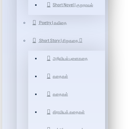
Short Novel | குறுநாவல்
Poetry | கவிதை
Short Story | சிறுகதை
அறிவியல் புனைகதை
கதைகள்
கதைகள்
கிராமியக் கதைகள்