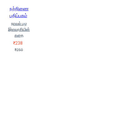
நற்றிணை
பதிப்பகம்
நாவல் பழ
இளவரசியின்
கதை
₹238
₹250