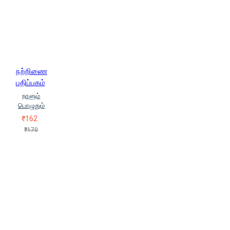
நற்றிணை
பதிப்பகம்
நாளும்
பொழுதும்
₹162
₹170