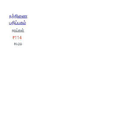
சிக்கா
நற்றிணை
பதிப்பகம்
நாய்கள்
₹114
₹120