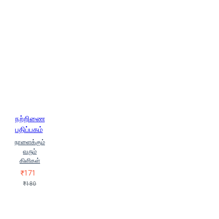
நற்றிணை
பதிப்பகம்
நாளைக்கும்
வரும்
கிளிகள்
₹171
₹180