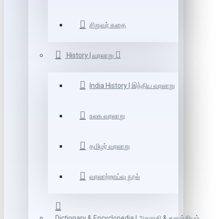
சிறுவர் கதை
History | வரலாறு
India History | இந்திய வரலாறு
உலக வரலாறு
தமிழர் வரலாறு
வரலாற்றாய்வு நூல்
Dictionary & Encyclopedia | அகராதி & களஞ்சியம்