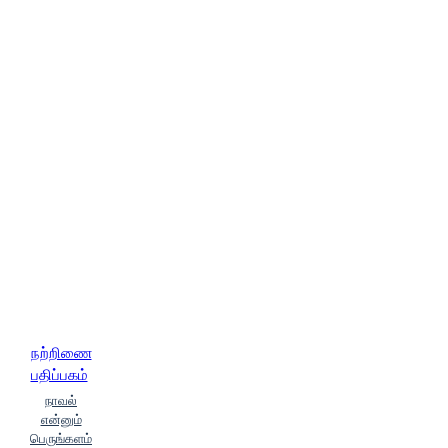
நற்றிணை
பதிப்பகம்
நாவல்
என்னும்
பெருங்களம்