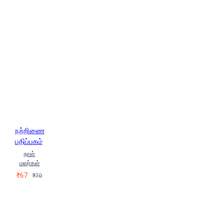
நற்றிணை
பதிப்பகம்
நாள்
மலர்கள்
₹67
₹70