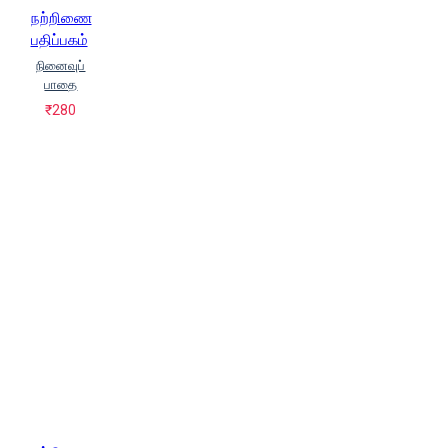
நற்றிணை
பதிப்பகம்
நினைவுப்
பாதை
₹280