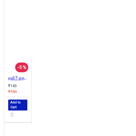
-5 %
ஏன்? எதற்கு? எப்படி? எதனால்? (அறிவியல் கட்டுரைகள்)
₹143
₹150
Add to
Cart