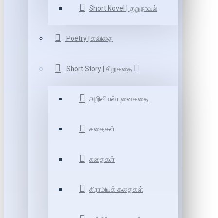
Short Novel | குறுநாவல்
Poetry | கவிதை
Short Story | சிறுகதை
அறிவியல் புனைகதை
கதைகள்
கதைகள்
கிராமியக் கதைகள்