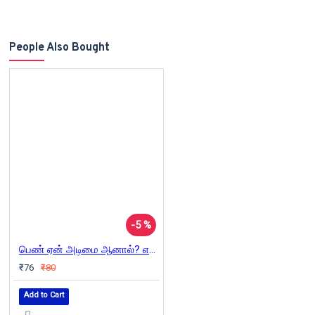
People Also Bought
-5 %
பெண் ஏன் அடிமை ஆனால்? என்கிற கலகக்காரர் தோழர் பெரியார் - 2
₹76
₹80
Add to Cart