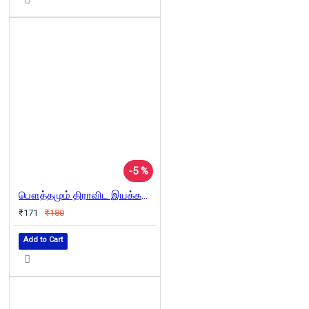
-5 %
பௌத்தமும் திராவிட இயக்கமும்
₹171
₹180
Add to Cart