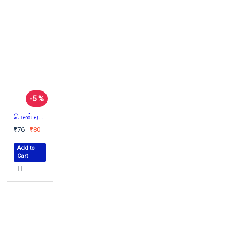
-5 %
பெண் ஏன் அடிமை ஆனால்? என்கிற கலகக்காரர் தோழர் பெரியார் - 2
₹76
₹80
Add to
Cart