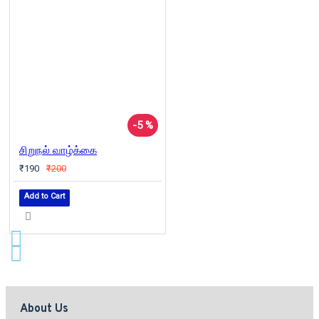
-5 %
சிறுநல் வாழ்க்கை
₹190
₹200
Add to Cart
About Us