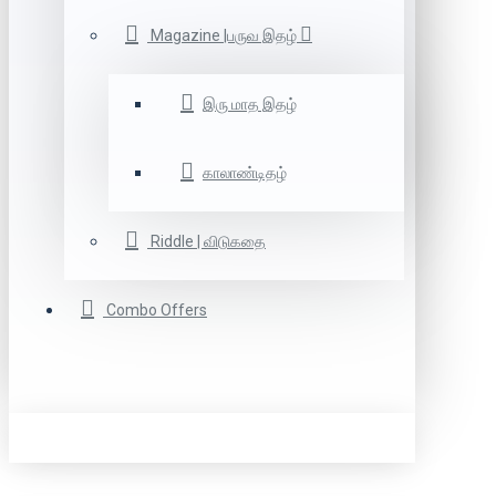
Magazine |பருவ இதழ்
இரு மாத இதழ்
காலாண்டிதழ்
Riddle | விடுகதை
Combo Offers