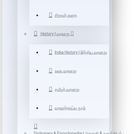
சிறுவர் கதை
History | வரலாறு
India History | இந்திய வரலாறு
உலக வரலாறு
தமிழர் வரலாறு
வரலாற்றாய்வு நூல்
Dictionary & Encyclopedia | அகராதி & களஞ்சியம்