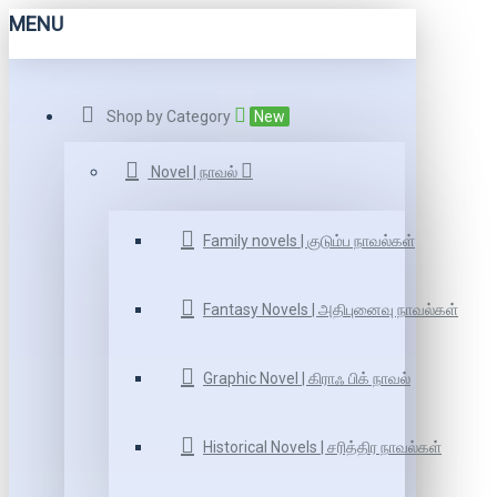
MENU
Shop by Category
New
Novel | நாவல்
Family novels | குடும்ப நாவல்கள்
Fantasy Novels | அதிபுனைவு நாவல்கள்
Graphic Novel | கிராஃ பிக் நாவல்
Historical Novels | சரித்திர நாவல்கள்