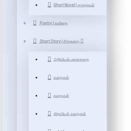
Short Novel | குறுநாவல்
Poetry | கவிதை
Short Story | சிறுகதை
அறிவியல் புனைகதை
கதைகள்
கதைகள்
கிராமியக் கதைகள்