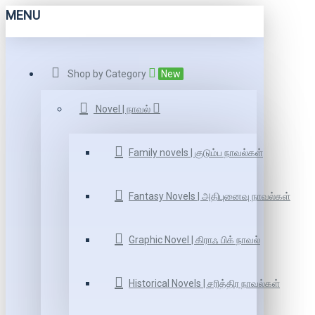
MENU
Shop by Category
New
Novel | நாவல்
Family novels | குடும்ப நாவல்கள்
Fantasy Novels | அதிபுனைவு நாவல்கள்
Graphic Novel | கிராஃ பிக் நாவல்
Historical Novels | சரித்திர நாவல்கள்