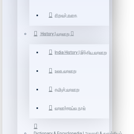
சிறுவர் கதை
History | வரலாறு
India History | இந்திய வரலாறு
உலக வரலாறு
தமிழர் வரலாறு
வரலாற்றாய்வு நூல்
Dictionary & Encyclopedia | அகராதி & களஞ்சியம்