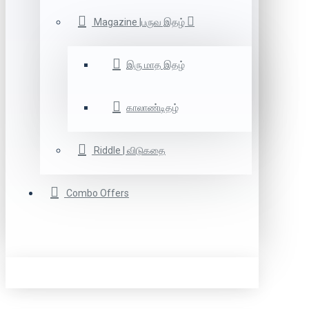
Magazine |பருவ இதழ்
இரு மாத இதழ்
காலாண்டிதழ்
Riddle | விடுகதை
Combo Offers