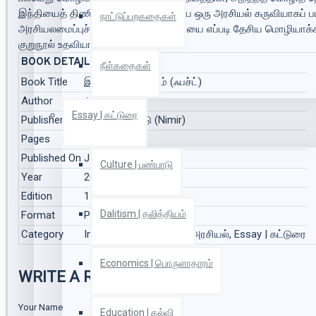
இந்தியைத் திணிப்பது. இந்தி மொழியை ஒரு அரசியல் கருவியாகப் ப
நாட்டுப்புறகதைகள்
அரசியலமைப்புச் சட்டம் வழியாக இந்தியை எப்படி தேசிய மொழியாக்க
குறுநூல் உதவியாக இருக்கும்,
BOOK DETAILS
நீள்கதைகள்
Book Title
இந்தி பேரினவாதம் (ஃபச்ட்)
Author
அரண் (Aran)
Essay | கட்டுரை
Publisher
நிமிர் வெளியீடு (Nimir)
Pages
40
Published On
Jan 2019
Culture | பண்பாடு
Year
2019
Edition
1
Dalitism | தலித்தியம்
Format
Paper Back
Category
Indian politics | இந்திய அரசியல், Essay | கட்டுரை
Economics | பொருளாதாரம்
WRITE A REVIEW
Your Name
Education | கல்வி