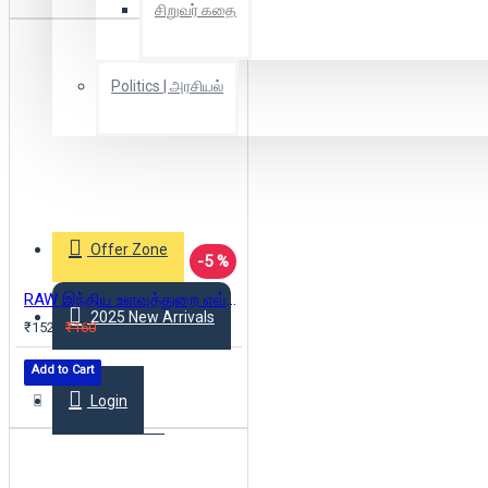
சிறுவர் கதை
Politics | அரசியல்
Combo Offers
Offer Zone
-5 %
RAW இந்திய உளவுத்துறை எவ்வாறு இயங்குகிறது?
2025 New Arrivals
₹152
₹160
Add to Cart
Login
Register