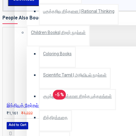
பகுத்தறிவு சிந்தனை | Rational Thinking
People Also Bought
Children Books| சிறார் நூல்கள்
Coloring Books
Scientific Tamil | அறிவியல் நூல்கள்
-5 %
குழந்தைகளுக்கான சிறந்த புத்தகங்கள்
இந்தியத் தேர்தல் வரலாறு
₹1,161
₹1,222
சித்திரக்கதை
Add to Cart