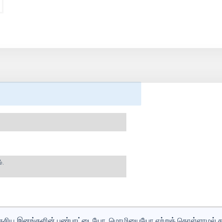
்.
் தேசிய இனங்களின் பண்பாட்டையோ, மொழியையோ ஏற்றுக் கொள்ளாமல் சமஸ