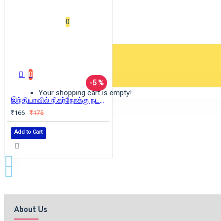
Wishlist
0
0 item(s) - ₹0
0
-5 %
Your shopping cart is empty!
இந்தியாவில் நிகர்நோக்கு நடவடிக்கைகள்
₹166
₹175
Add to Cart
About Us