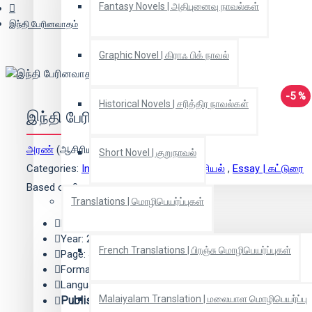
Fantasy Novels | அதிபுனைவு நாவல்கள்
இந்தி பேரினவாதம்
Graphic Novel | கிராஃ பிக் நாவல்
-5 %
Historical Novels | சரித்திர நாவல்கள்
இந்தி பேரினவாதம்
அரண்
(ஆசிரியர்)
Short Novel | குறுநாவல்
Categories:
Indian politics | இந்திய அரசியல்
,
Essay | கட்டுரை
Based on 0 reviews.
-
Write a review
Translations | மொழிபெயர்ப்புகள்
Edition: 1
Year: 2019
French Translations | பிரஞ்சு மொழிபெயர்ப்புகள்
Page: 40
Format: Paper Back
Language: Tamil
Malaiyalam Translation | மலையாள மொழிபெயர்ப்பு
Publisher:
நிமிர் வெளியீடு