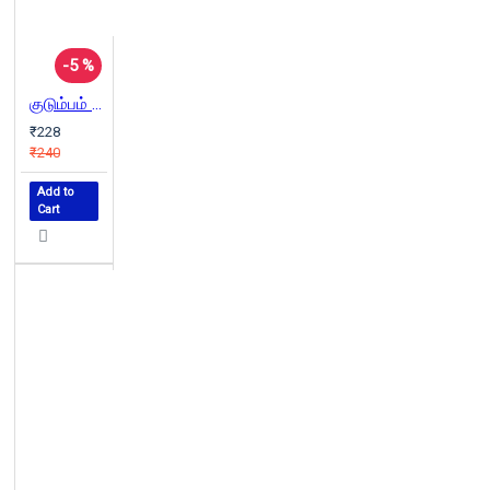
-5 %
குடும்பம் தனிச்சொத்து அரசு ஆகியவற்றின் தோற்றம்
₹228
₹240
Add to
Cart