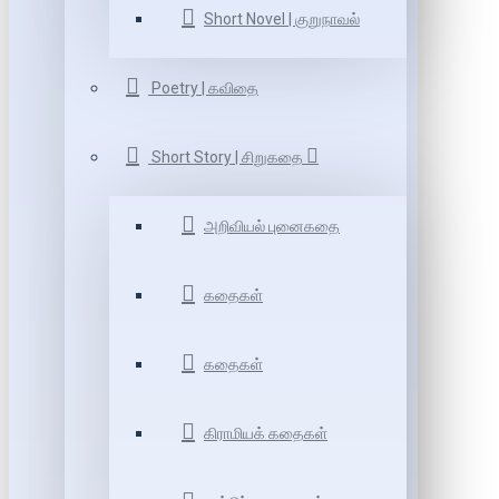
Short Novel | குறுநாவல்
Poetry | கவிதை
Short Story | சிறுகதை
அறிவியல் புனைகதை
கதைகள்
கதைகள்
கிராமியக் கதைகள்