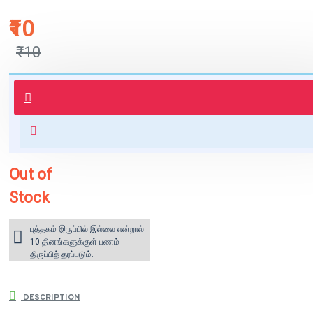
₹10
₹10
புத்தகம் 3 - 7 நாட்களில் அனுப்பி
வைக்கப்படும்.
+ ₹60 shipping fee* (Free shipping
for orders above ₹1000 within
India)
Out of
Stock
புத்தகம் இருப்பில் இல்லை என்றால்
10 தினங்களுக்குள் பணம்
திருப்பித் தரப்படும்.
DESCRIPTION