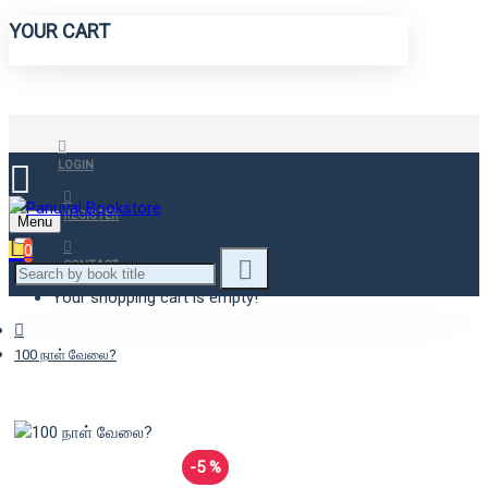
YOUR CART
LOGIN
REGISTER
Menu
0
CONTACT
Your shopping cart is empty!
100 நாள் வேலை?
-5 %