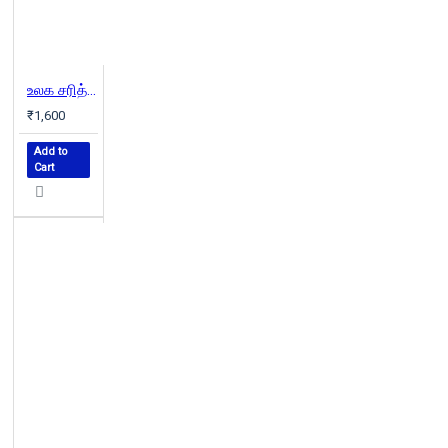
உலக சரித்திரம் (2 parts) | GLIMPSES OF WORLD HISTORY
₹1,600
Add to
Cart