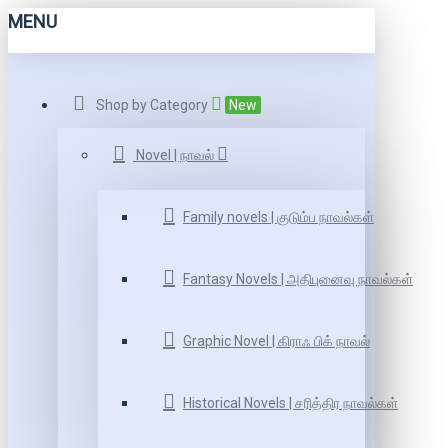
MENU
Shop by Category
New
Novel | நாவல்
Family novels | குடும்ப நாவல்கள்
Fantasy Novels | அதிபுனைவு நாவல்கள்
Graphic Novel | கிராஃ பிக் நாவல்
Historical Novels | சரித்திர நாவல்கள்