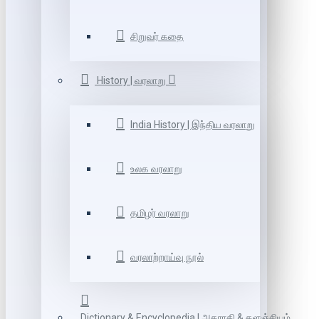
சிறுவர் கதை
History | வரலாறு
India History | இந்திய வரலாறு
உலக வரலாறு
தமிழர் வரலாறு
வரலாற்றாய்வு நூல்
Dictionary & Encyclopedia | அகராதி & களஞ்சியம்