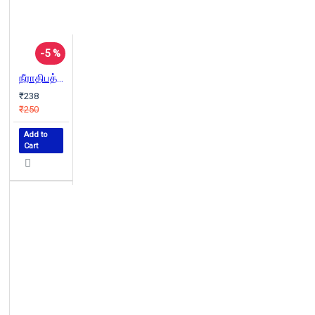
-5 %
நீராதிபத்தியம்
₹238
₹250
Add to
Cart