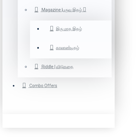
Magazine |பருவ இதழ்
இரு மாத இதழ்
காலாண்டிதழ்
Riddle | விடுகதை
Combo Offers