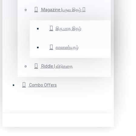
Magazine |பருவ இதழ்
இரு மாத இதழ்
காலாண்டிதழ்
Riddle | விடுகதை
Combo Offers