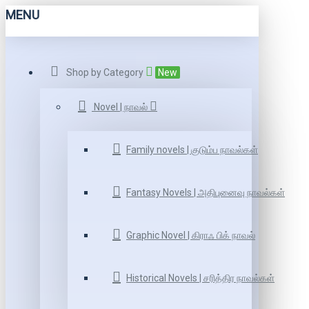
MENU
Shop by Category
New
Novel | நாவல்
Family novels | குடும்ப நாவல்கள்
Fantasy Novels | அதிபுனைவு நாவல்கள்
Graphic Novel | கிராஃ பிக் நாவல்
Historical Novels | சரித்திர நாவல்கள்