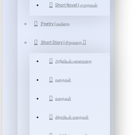
Short Novel | குறுநாவல்
Poetry | கவிதை
Short Story | சிறுகதை
அறிவியல் புனைகதை
கதைகள்
கதைகள்
கிராமியக் கதைகள்