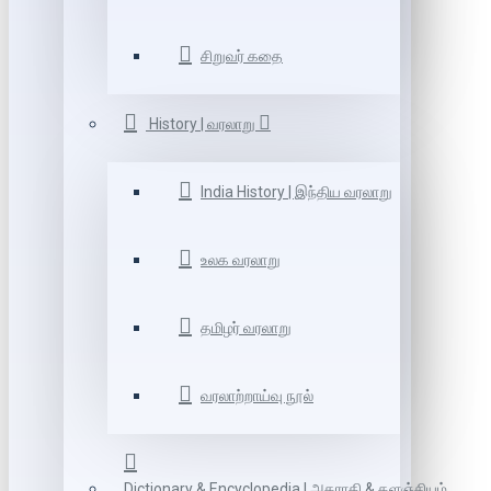
சிறுவர் கதை
History | வரலாறு
India History | இந்திய வரலாறு
உலக வரலாறு
தமிழர் வரலாறு
வரலாற்றாய்வு நூல்
Dictionary & Encyclopedia | அகராதி & களஞ்சியம்