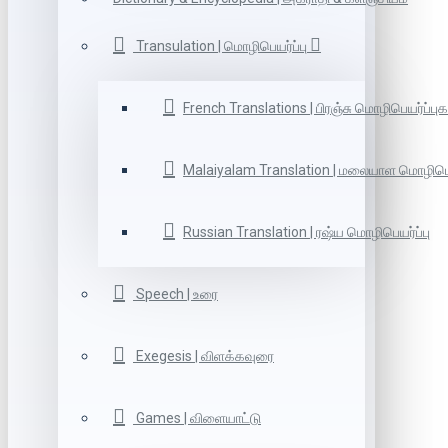
Transulation | மொழிபெயர்ப்பு
French Translations | பிரஞ்சு மொழிபெயர்ப்புக
Malaiyalam Translation | மலையாள மொழிபெய
Russian Translation | ரஷ்ய மொழிபெயர்ப்பு
Speech | உரை
Exegesis | விளக்கவுரை
Games | விளையாட்டு