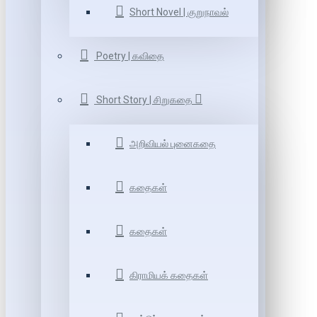
Short Novel | குறுநாவல்
Poetry | கவிதை
Short Story | சிறுகதை
அறிவியல் புனைகதை
கதைகள்
கதைகள்
கிராமியக் கதைகள்