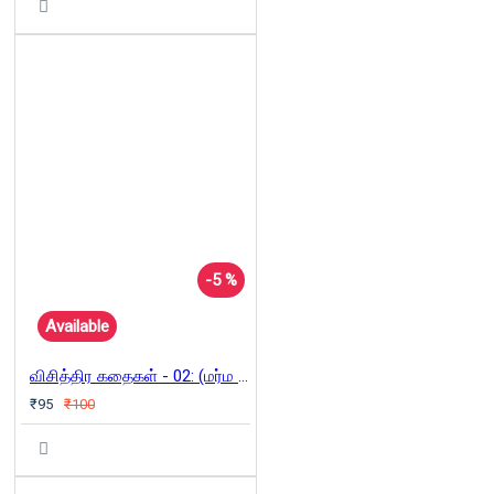
-5 %
Available
விசித்திர கதைகள் - 02: (மர்ம இராட்சதர்கள்)
₹95
₹100