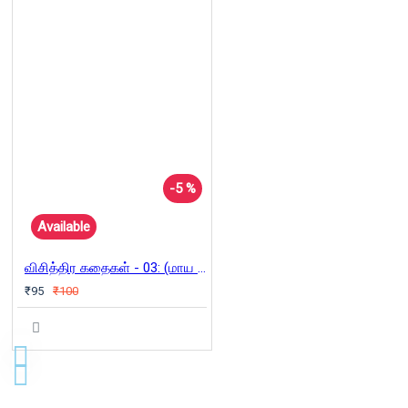
-5 %
Available
விசித்திர கதைகள் - 03: (மாய அரியனை)
₹95
₹100