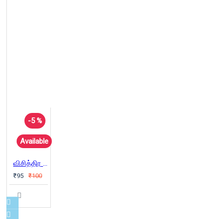
-5 %
Available
விசித்திர கதைகள் - 05: (மூடுபனியில் அசுரன்)
₹95
₹100