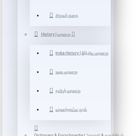
சிறுவர் கதை
History | வரலாறு
India History | இந்திய வரலாறு
உலக வரலாறு
தமிழர் வரலாறு
வரலாற்றாய்வு நூல்
Dictionary & Encyclopedia | அகராதி & களஞ்சியம்