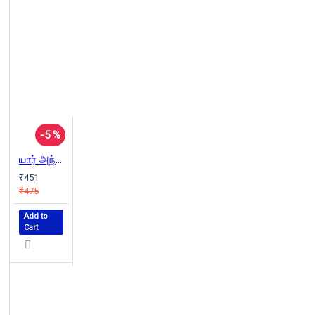
-5 %
யார் அந்த கொலையாளி
₹451
₹475
Add to
Cart