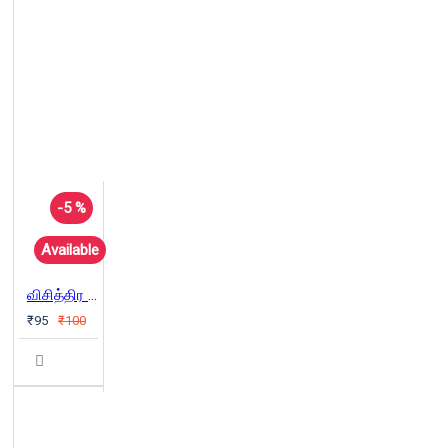
-5 %
Available
விசித்திர கதைகள் - 02: (மர்ம இராட்சதர்கள்)
₹95
₹100