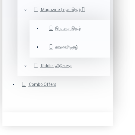
Magazine |பருவ இதழ்
இரு மாத இதழ்
காலாண்டிதழ்
Riddle | விடுகதை
Combo Offers