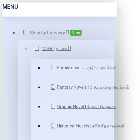
MENU
Shop by Category
New
Novel | நாவல்
Family novels | குடும்ப நாவல்கள்
Fantasy Novels | அதிபுனைவு நாவல்கள்
Graphic Novel | கிராஃ பிக் நாவல்
Historical Novels | சரித்திர நாவல்கள்