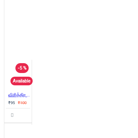
-5 %
Available
விசித்திர கதைகள் - 03: (மாய அரியனை)
₹95
₹100