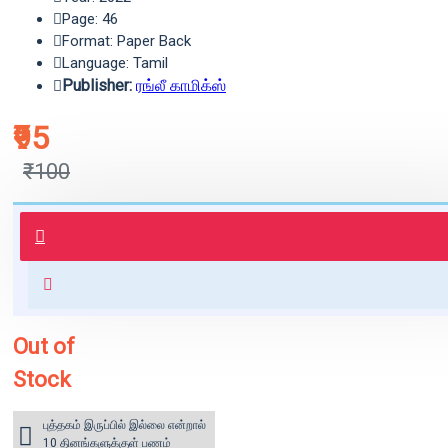
Page: 46
Format: Paper Back
Language: Tamil
Publisher:
ரங்லீ காமிக்ஸ்
₹95
₹100
புத்தகம் 3 - 7 நாட்களில் அனுப்பி
வைக்கப்படும்.
+ ₹60 shipping fee* (Free shipping
for orders above ₹1000 within
India)
Out of
Stock
புத்தகம் இருப்பில் இல்லை என்றால்
10 தினங்களுக்குள் பணம்