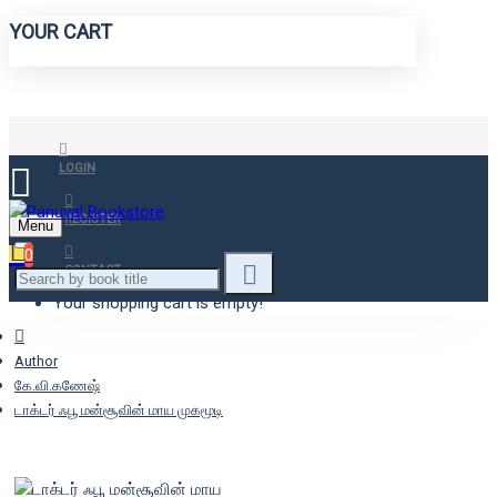
YOUR CART
LOGIN
REGISTER
Menu
0
CONTACT
Your shopping cart is empty!
Author
கே.வி.கணேஷ்
டாக்டர் ஃபூ மன்சூவின் மாய முகமூடி