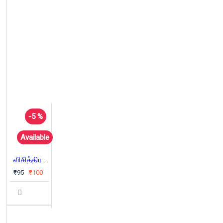
-5 %
Available
விசித்திர கதைகள் - 04: (மரணத்துடன் ஒரு திருமணம்)
₹95
₹100