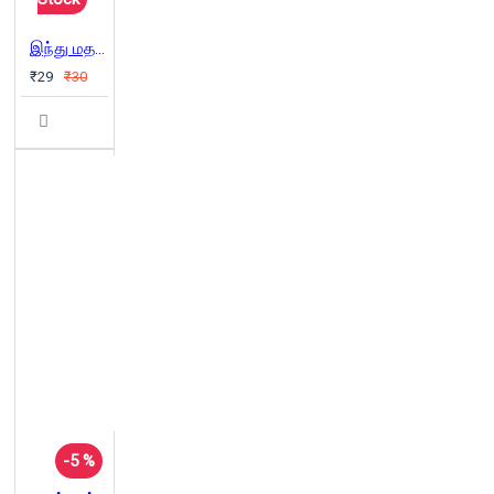
இந்து மதமும் தமிழர்களும்
₹29
₹30
-5 %