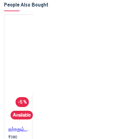
People Also Bought
-5 %
Available
கற்றதும்... பெற்றதும்... (பாகம் 1)
₹380