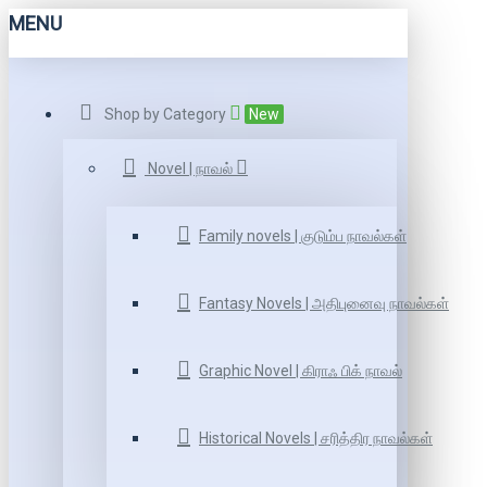
MENU
Shop by Category
New
Novel | நாவல்
Family novels | குடும்ப நாவல்கள்
Fantasy Novels | அதிபுனைவு நாவல்கள்
Graphic Novel | கிராஃ பிக் நாவல்
Historical Novels | சரித்திர நாவல்கள்