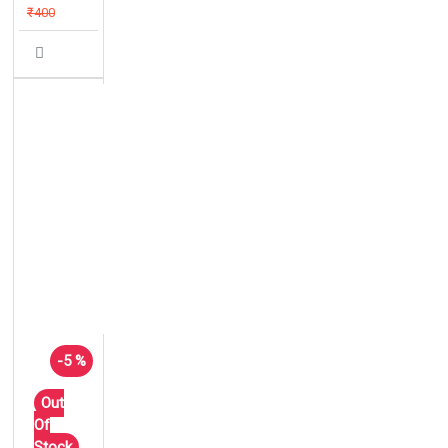
₹400
-5 %
Out
Of
Stock