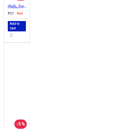
தீண்டத்தகாதவர்கள் காந்தியிடம் ஏன் எச்சரிக்கையாக இருக்க வேண்டும்?
₹57
₹60
Add to
Cart
-5 %