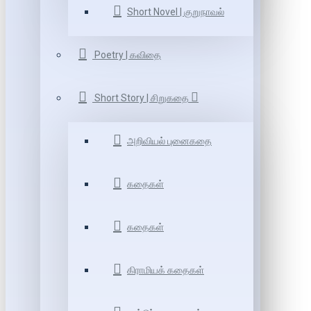
Short Novel | குறுநாவல்
Poetry | கவிதை
Short Story | சிறுகதை
அறிவியல் புனைகதை
கதைகள்
கதைகள்
கிராமியக் கதைகள்