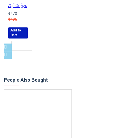
அம்பேத்கர் கடிதங்கள்
₹470
₹495
Add to
Cart
People Also Bought