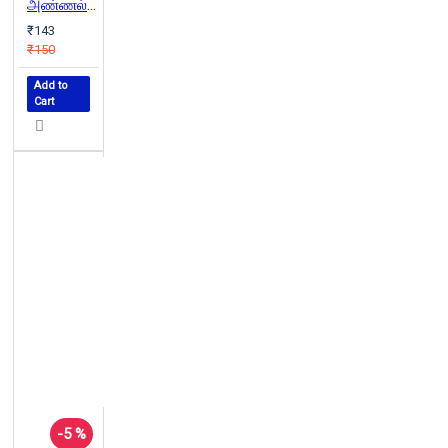
அண்ணல் அம்பேத்கர் முன்னுரைகள்
₹143
₹150
Add to
Cart
-5 %