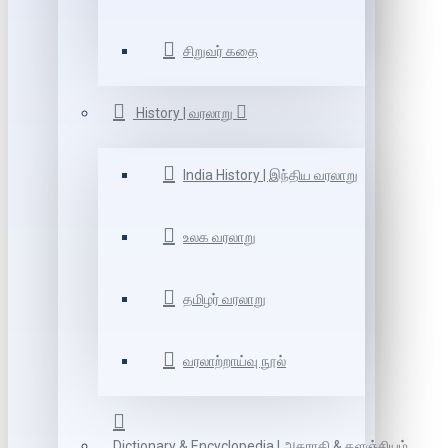
சிறுவர் கதை
History | வரலாறு
India History | இந்திய வரலாறு
உலக வரலாறு
தமிழர் வரலாறு
வரலாற்றாய்வு நூல்
Dictionary & Encyclopedia | அகராதி & களஞ்சியம்