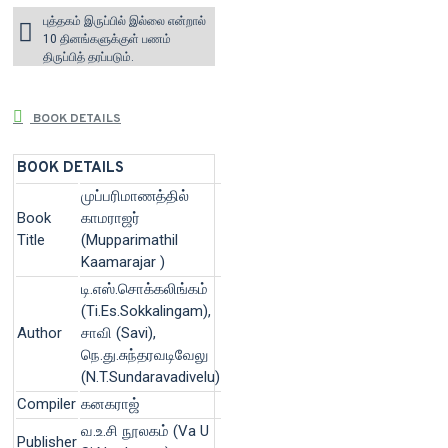
புத்தகம் இருப்பில் இல்லை என்றால்
10 தினங்களுக்குள் பணம்
திருப்பித் தரப்படும்.
BOOK DETAILS
BOOK DETAILS
முப்பரிமாணத்தில்
Book
காமராஜர்
Title
(Mupparimathil
Kaamarajar )
டி.எஸ்.சொக்கலிங்கம்
(Ti.Es.Sokkalingam),
Author
சாவி (Savi),
நெ.து.சுந்தரவடிவேலு
(N.T.Sundaravadivelu)
Compiler
கனகராஜ்
வ.உ.சி நூலகம் (Va U
Publisher