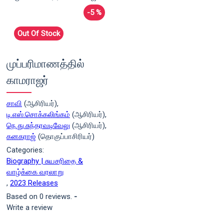
-5 %
Out Of Stock
முப்பரிமாணத்தில்
காமராஜர்
சாவி
(ஆசிரியர்),
டி.எஸ்.சொக்கலிங்கம்
(ஆசிரியர்),
நெ.து.சுந்தரவடிவேலு
(ஆசிரியர்),
கனகராஜ்
(தொகுப்பாசிரியர்)
Categories:
Biography | சுயசரிதை &
வாழ்க்கை வரலாறு
,
2023 Releases
Based on 0 reviews.
-
Write a review