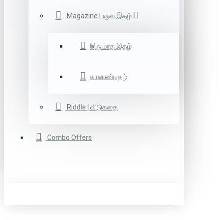
Magazine |பருவ இதழ்
இரு மாத இதழ்
காலாண்டிதழ்
Riddle | விடுகதை
Combo Offers