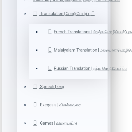
Transulation | மொழிபெயர்ப்பு
French Translations | பிரஞ்சு மொழிபெயர்ப்புக
Malaiyalam Translation | மலையாள மொழிபெய
Russian Translation | ரஷ்ய மொழிபெயர்ப்பு
Speech | உரை
Exegesis | விளக்கவுரை
Games | விளையாட்டு