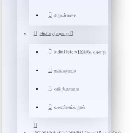
சிறுவர் கதை
History | வரலாறு
India History | இந்திய வரலாறு
உலக வரலாறு
தமிழர் வரலாறு
வரலாற்றாய்வு நூல்
Dictionary & Encyclopedia | அகராதி & களஞ்சியம்