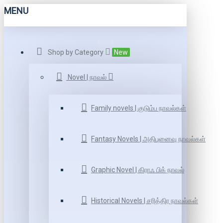
MENU
Shop by Category
New
Novel | நாவல்
Family novels | குடும்ப நாவல்கள்
Fantasy Novels | அதிபுனைவு நாவல்கள்
Graphic Novel | கிராஃ பிக் நாவல்
Historical Novels | சரித்திர நாவல்கள்