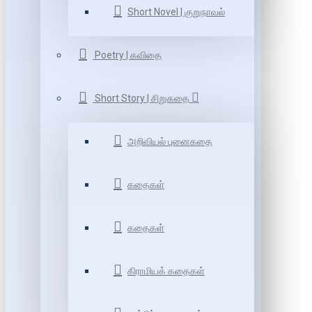
Short Novel | குறுநாவல்
Poetry | கவிதை
Short Story | சிறுகதை
அறிவியல் புனைகதை
கதைகள்
கதைகள்
கிராமியக் கதைகள்