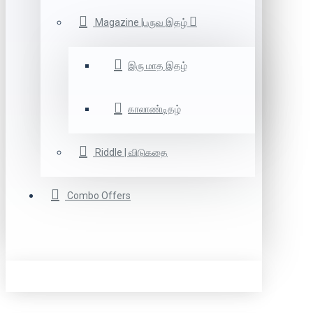
Magazine |பருவ இதழ்
இரு மாத இதழ்
காலாண்டிதழ்
Riddle | விடுகதை
Combo Offers