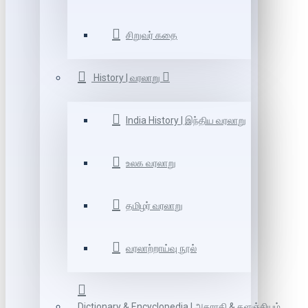
சிறுவர் கதை
History | வரலாறு
India History | இந்திய வரலாறு
உலக வரலாறு
தமிழர் வரலாறு
வரலாற்றாய்வு நூல்
Dictionary & Encyclopedia | அகராதி & களஞ்சியம்