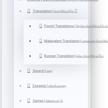
Transulation | மொழிபெயர்ப்பு
French Translations | பிரஞ்சு மொழிபெயர்ப்புக
Malaiyalam Translation | மலையாள மொழிபெய
Russian Translation | ரஷ்ய மொழிபெயர்ப்பு
Speech | உரை
Exegesis | விளக்கவுரை
Games | விளையாட்டு