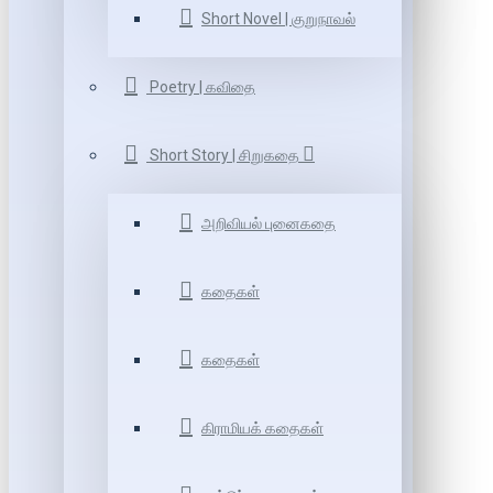
Short Novel | குறுநாவல்
Poetry | கவிதை
Short Story | சிறுகதை
அறிவியல் புனைகதை
கதைகள்
கதைகள்
கிராமியக் கதைகள்