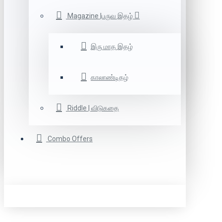
Magazine |பருவ இதழ்
இரு மாத இதழ்
காலாண்டிதழ்
Riddle | விடுகதை
Combo Offers