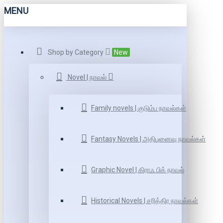
MENU
Shop by Category
New
Novel | நாவல்
Family novels | குடும்ப நாவல்கள்
Fantasy Novels | அதிபுனைவு நாவல்கள்
Graphic Novel | கிராஃ பிக் நாவல்
Historical Novels | சரித்திர நாவல்கள்