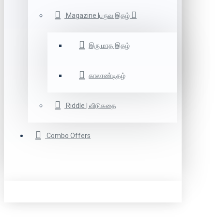
Magazine |பருவ இதழ்
இரு மாத இதழ்
காலாண்டிதழ்
Riddle | விடுகதை
Combo Offers