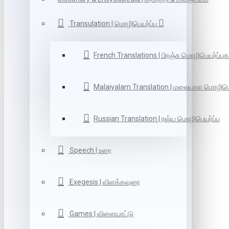
Transulation | மொழிபெயர்ப்பு
French Translations | பிரஞ்சு மொழிபெயர்ப்புக
Malaiyalam Translation | மலையாள மொழிபெய
Russian Translation | ரஷ்ய மொழிபெயர்ப்பு
Speech | உரை
Exegesis | விளக்கவுரை
Games | விளையாட்டு