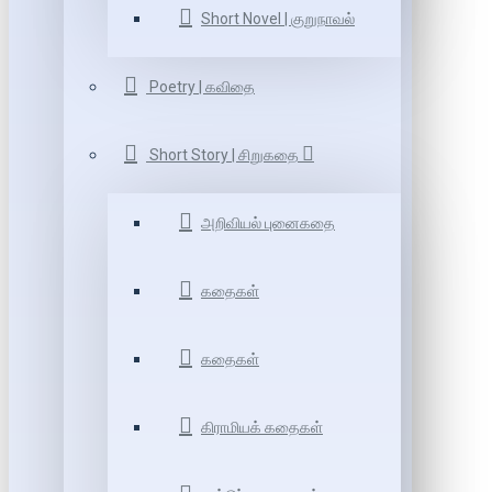
Short Novel | குறுநாவல்
Poetry | கவிதை
Short Story | சிறுகதை
அறிவியல் புனைகதை
கதைகள்
கதைகள்
கிராமியக் கதைகள்