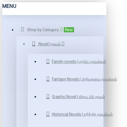
MENU
Shop by Category
New
Novel | நாவல்
Family novels | குடும்ப நாவல்கள்
Fantasy Novels | அதிபுனைவு நாவல்கள்
Graphic Novel | கிராஃ பிக் நாவல்
Historical Novels | சரித்திர நாவல்கள்