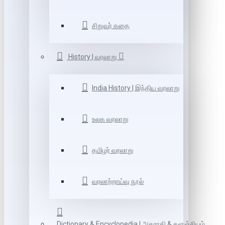
சிறுவர் கதை
History | வரலாறு
India History | இந்திய வரலாறு
உலக வரலாறு
தமிழர் வரலாறு
வரலாற்றாய்வு நூல்
Dictionary & Encyclopedia | அகராதி & களஞ்சியம்