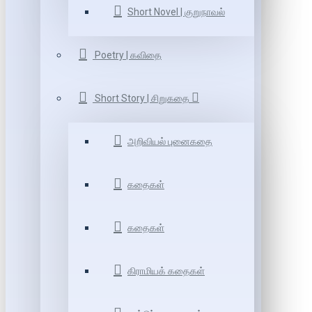
Short Novel | குறுநாவல்
Poetry | கவிதை
Short Story | சிறுகதை
அறிவியல் புனைகதை
கதைகள்
கதைகள்
கிராமியக் கதைகள்