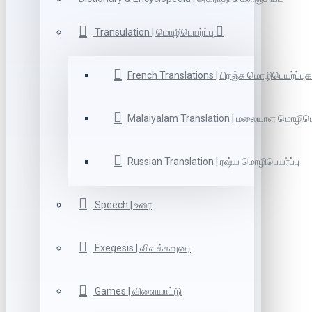
Transulation | மொழிபெயர்ப்பு
French Translations | பிரஞ்சு மொழிபெயர்ப்புக
Malaiyalam Translation | மலையாள மொழிபெய
Russian Translation | ரஷ்ய மொழிபெயர்ப்பு
Speech | உரை
Exegesis | விளக்கவுரை
Games | விளையாட்டு