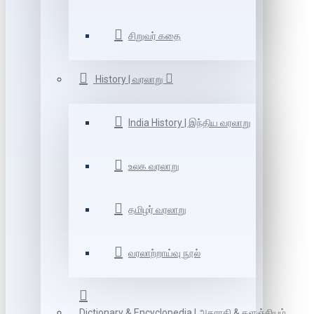
சிறுவர் கதை
History | வரலாறு
India History | இந்திய வரலாறு
உலக வரலாறு
தமிழர் வரலாறு
வரலாற்றாய்வு நூல்
Dictionary & Encyclopedia | அகராதி & களஞ்சியம்