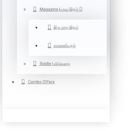
Magazine |பருவ இதழ்
இரு மாத இதழ்
காலாண்டிதழ்
Riddle | விடுகதை
Combo Offers