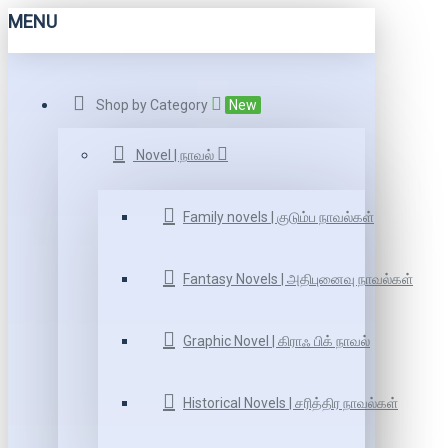
MENU
Shop by Category
New
Novel | நாவல்
Family novels | குடும்ப நாவல்கள்
Fantasy Novels | அதிபுனைவு நாவல்கள்
Graphic Novel | கிராஃ பிக் நாவல்
Historical Novels | சரித்திர நாவல்கள்