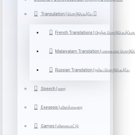
Transulation | மொழிபெயர்ப்பு
French Translations | பிரஞ்சு மொழிபெயர்ப்புக
Malaiyalam Translation | மலையாள மொழிபெய
Russian Translation | ரஷ்ய மொழிபெயர்ப்பு
Speech | உரை
Exegesis | விளக்கவுரை
Games | விளையாட்டு