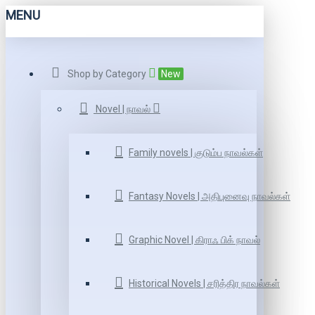
MENU
Shop by Category
New
Novel | நாவல்
Family novels | குடும்ப நாவல்கள்
Fantasy Novels | அதிபுனைவு நாவல்கள்
Graphic Novel | கிராஃ பிக் நாவல்
Historical Novels | சரித்திர நாவல்கள்