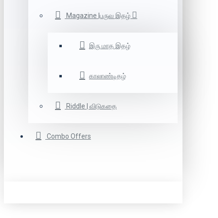
Magazine |பருவ இதழ்
இரு மாத இதழ்
காலாண்டிதழ்
Riddle | விடுகதை
Combo Offers