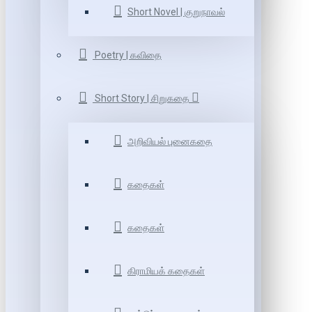
Short Novel | குறுநாவல்
Poetry | கவிதை
Short Story | சிறுகதை
அறிவியல் புனைகதை
கதைகள்
கதைகள்
கிராமியக் கதைகள்