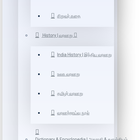
சிறுவர் கதை
History | வரலாறு
India History | இந்திய வரலாறு
உலக வரலாறு
தமிழர் வரலாறு
வரலாற்றாய்வு நூல்
Dictionary & Encyclopedia | அகராதி & களஞ்சியம்