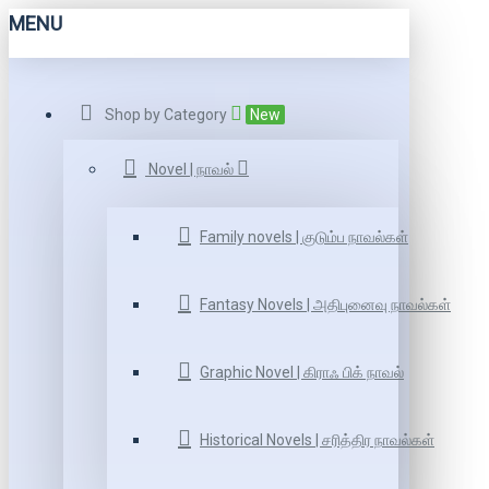
MENU
Shop by Category
New
Novel | நாவல்
Family novels | குடும்ப நாவல்கள்
Fantasy Novels | அதிபுனைவு நாவல்கள்
Graphic Novel | கிராஃ பிக் நாவல்
Historical Novels | சரித்திர நாவல்கள்