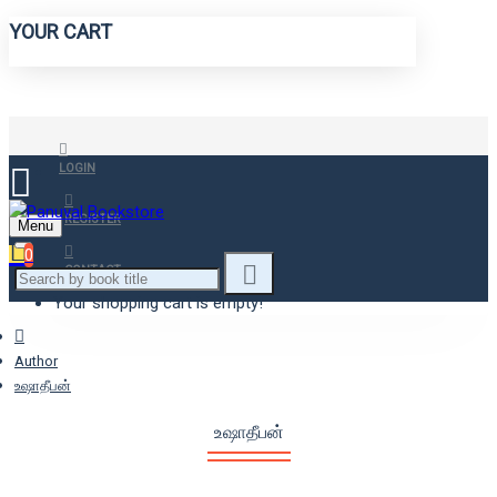
YOUR CART
LOGIN
REGISTER
Menu
0
CONTACT
Your shopping cart is empty!
Author
உஷாதீபன்
உஷாதீபன்