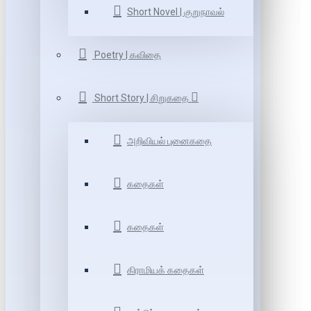
Short Novel | குறுநாவல்
Poetry | கவிதை
Short Story | சிறுகதை
அறிவியல் புனைகதை
கதைகள்
கதைகள்
கிராமியக் கதைகள்