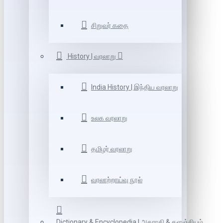
சிறுவர் கதை
History | வரலாறு
India History | இந்திய வரலாறு
உலக வரலாறு
தமிழர் வரலாறு
வரலாற்றாய்வு நூல்
Dictionary & Encyclopedia | அகராதி & களஞ்சியம்