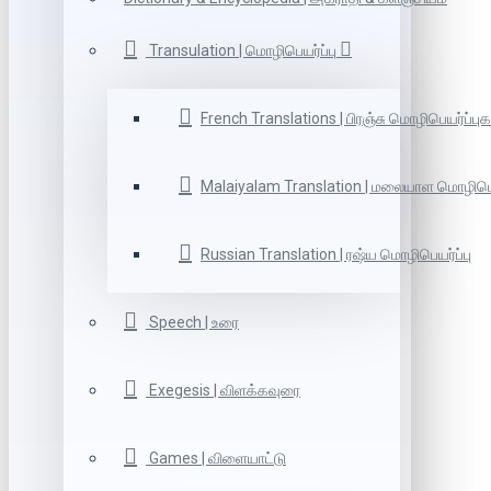
Transulation | மொழிபெயர்ப்பு
French Translations | பிரஞ்சு மொழிபெயர்ப்புக
Malaiyalam Translation | மலையாள மொழிபெய
Russian Translation | ரஷ்ய மொழிபெயர்ப்பு
Speech | உரை
Exegesis | விளக்கவுரை
Games | விளையாட்டு