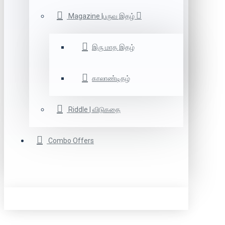
Magazine |பருவ இதழ்
இரு மாத இதழ்
காலாண்டிதழ்
Riddle | விடுகதை
Combo Offers