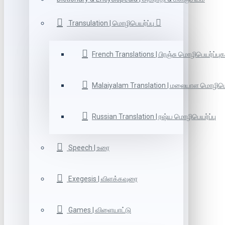
Transulation | மொழிபெயர்ப்பு
French Translations | பிரஞ்சு மொழிபெயர்ப்புக
Malaiyalam Translation | மலையாள மொழிபெய
Russian Translation | ரஷ்ய மொழிபெயர்ப்பு
Speech | உரை
Exegesis | விளக்கவுரை
Games | விளையாட்டு