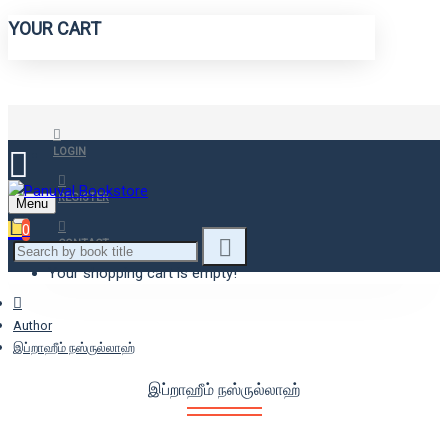
YOUR CART
LOGIN
REGISTER
Menu
0
CONTACT
Your shopping cart is empty!
Author
இப்றாஹீம் நஸ்ருல்லாஹ்
இப்றாஹீம் நஸ்ருல்லாஹ்