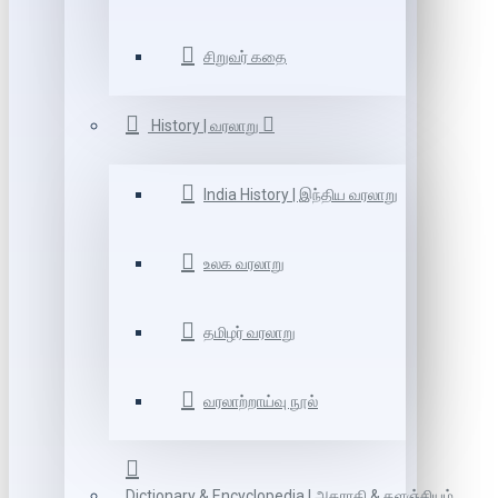
சிறுவர் கதை
History | வரலாறு
India History | இந்திய வரலாறு
உலக வரலாறு
தமிழர் வரலாறு
வரலாற்றாய்வு நூல்
Dictionary & Encyclopedia | அகராதி & களஞ்சியம்