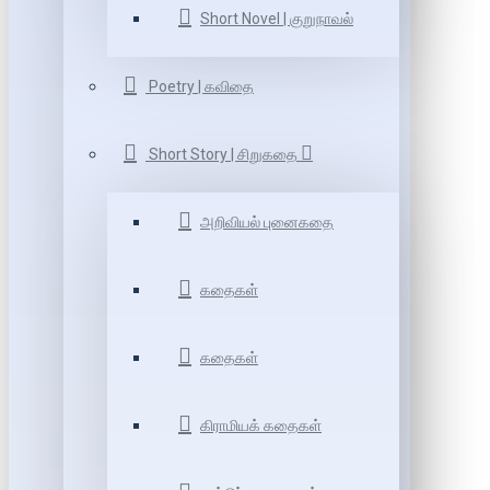
Short Novel | குறுநாவல்
Poetry | கவிதை
Short Story | சிறுகதை
அறிவியல் புனைகதை
கதைகள்
கதைகள்
கிராமியக் கதைகள்