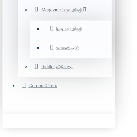
Magazine |பருவ இதழ்
இரு மாத இதழ்
காலாண்டிதழ்
Riddle | விடுகதை
Combo Offers