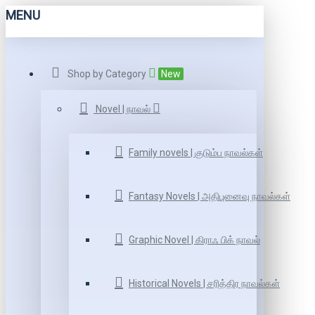
MENU
Shop by Category
New
Novel | நாவல்
Family novels | குடும்ப நாவல்கள்
Fantasy Novels | அதிபுனைவு நாவல்கள்
Graphic Novel | கிராஃ பிக் நாவல்
Historical Novels | சரித்திர நாவல்கள்