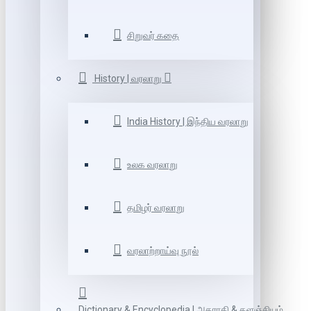
சிறுவர் கதை
History | வரலாறு
India History | இந்திய வரலாறு
உலக வரலாறு
தமிழர் வரலாறு
வரலாற்றாய்வு நூல்
Dictionary & Encyclopedia | அகராதி & களஞ்சியம்