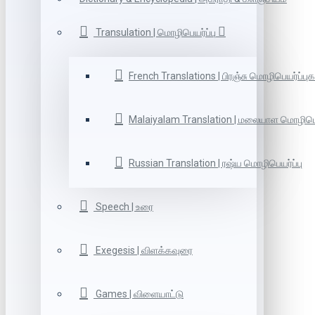
Transulation | மொழிபெயர்ப்பு
French Translations | பிரஞ்சு மொழிபெயர்ப்புக
Malaiyalam Translation | மலையாள மொழிபெய
Russian Translation | ரஷ்ய மொழிபெயர்ப்பு
Speech | உரை
Exegesis | விளக்கவுரை
Games | விளையாட்டு