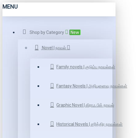
MENU
Shop by Category
New
Novel | நாவல்
Family novels | குடும்ப நாவல்கள்
Fantasy Novels | அதிபுனைவு நாவல்கள்
Graphic Novel | கிராஃ பிக் நாவல்
Historical Novels | சரித்திர நாவல்கள்