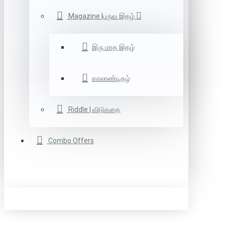
Magazine |பருவ இதழ்
இரு மாத இதழ்
காலாண்டிதழ்
Riddle | விடுகதை
Combo Offers