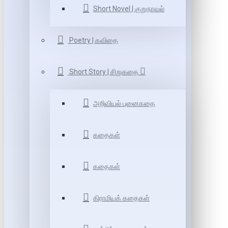
Short Novel | குறுநாவல்
Poetry | கவிதை
Short Story | சிறுகதை
அறிவியல் புனைகதை
கதைகள்
கதைகள்
கிராமியக் கதைகள்