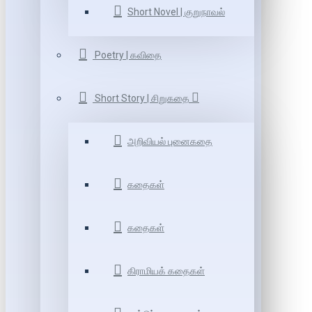
Short Novel | குறுநாவல்
Poetry | கவிதை
Short Story | சிறுகதை
அறிவியல் புனைகதை
கதைகள்
கதைகள்
கிராமியக் கதைகள்