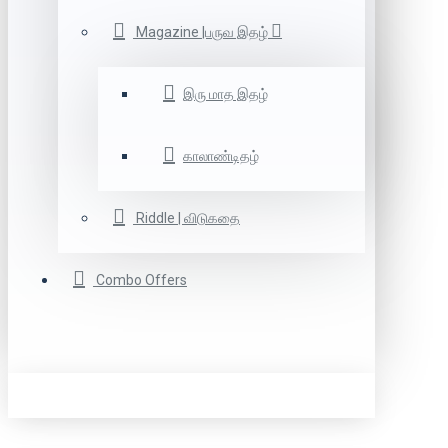
Magazine |பருவ இதழ்
இரு மாத இதழ்
காலாண்டிதழ்
Riddle | விடுகதை
Combo Offers