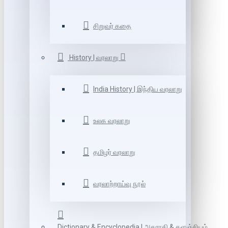
சிறுவர் கதை
History | வரலாறு
India History | இந்திய வரலாறு
உலக வரலாறு
தமிழர் வரலாறு
வரலாற்றாய்வு நூல்
Dictionary & Encyclopedia | அகராதி & களஞ்சியம்