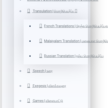
Transulation | மொழிபெயர்ப்பு
French Translations | பிரஞ்சு மொழிபெயர்ப்புக
Malaiyalam Translation | மலையாள மொழிபெய
Russian Translation | ரஷ்ய மொழிபெயர்ப்பு
Speech | உரை
Exegesis | விளக்கவுரை
Games | விளையாட்டு