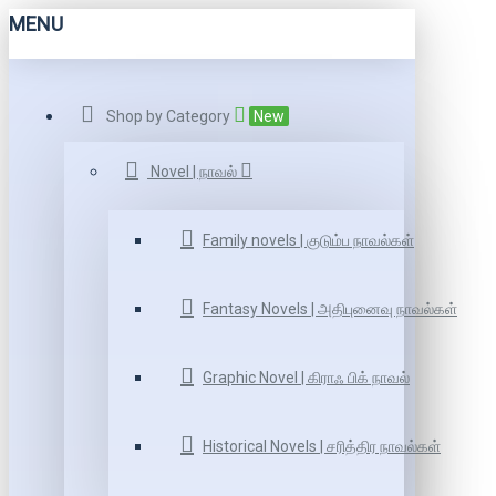
MENU
Shop by Category
New
Novel | நாவல்
Family novels | குடும்ப நாவல்கள்
Fantasy Novels | அதிபுனைவு நாவல்கள்
Graphic Novel | கிராஃ பிக் நாவல்
Historical Novels | சரித்திர நாவல்கள்