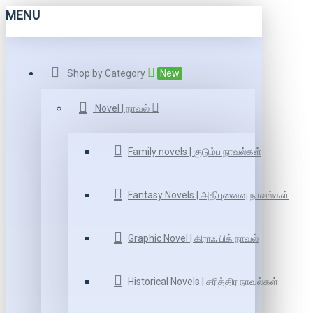
MENU
Shop by Category
New
Novel | நாவல்
Family novels | குடும்ப நாவல்கள்
Fantasy Novels | அதிபுனைவு நாவல்கள்
Graphic Novel | கிராஃ பிக் நாவல்
Historical Novels | சரித்திர நாவல்கள்