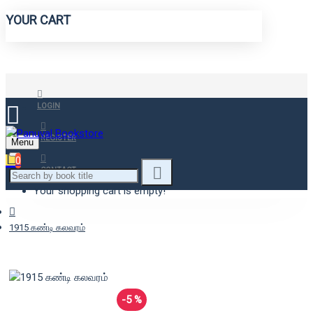
YOUR CART
LOGIN
REGISTER
Menu
0
CONTACT
Your shopping cart is empty!
1915 கண்டி கலவரம்
-5 %