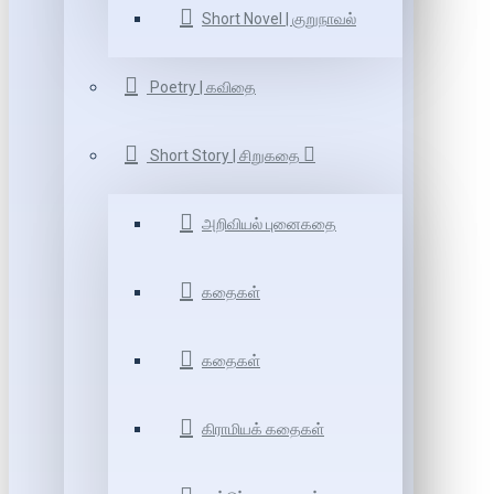
Short Novel | குறுநாவல்
Poetry | கவிதை
Short Story | சிறுகதை
அறிவியல் புனைகதை
கதைகள்
கதைகள்
கிராமியக் கதைகள்