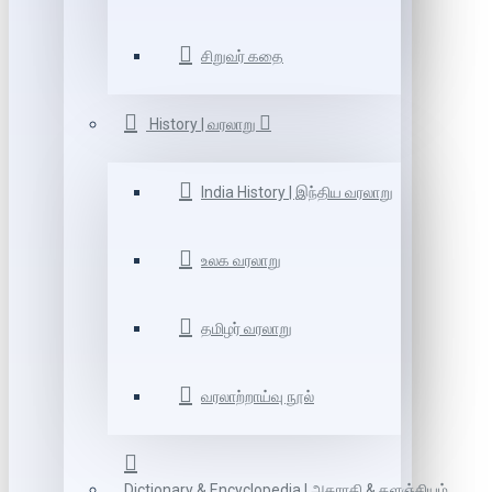
சிறுவர் கதை
History | வரலாறு
India History | இந்திய வரலாறு
உலக வரலாறு
தமிழர் வரலாறு
வரலாற்றாய்வு நூல்
Dictionary & Encyclopedia | அகராதி & களஞ்சியம்