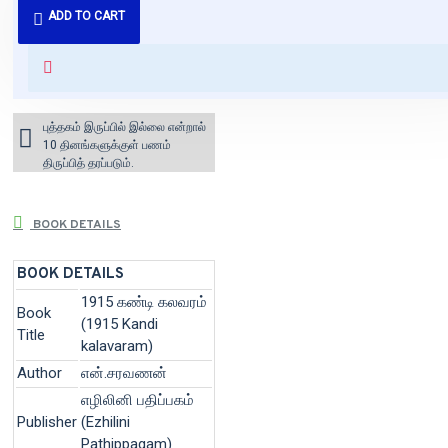
ADD TO CART
வைக்கப்படும்.
+ ₹60 shipping fee* (Free shipping
for orders above ₹1000 within
India)
புத்தகம் இருப்பில் இல்லை என்றால்
10 தினங்களுக்குள் பணம்
திருப்பித் தரப்படும்.
BOOK DETAILS
BOOK DETAILS
1915 கண்டி கலவரம்
Book
(1915 Kandi
Title
kalavaram)
Author
என்.சரவணன்
எழிலினி பதிப்பகம்
Publisher
(Ezhilini
Pathippagam)