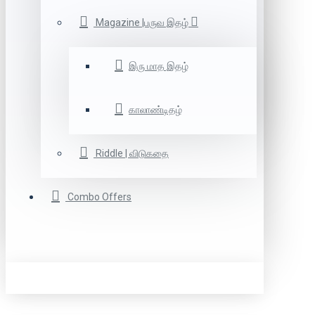
Magazine |பருவ இதழ்
இரு மாத இதழ்
காலாண்டிதழ்
Riddle | விடுகதை
Combo Offers