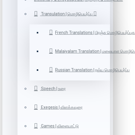
Transulation | மொழிபெயர்ப்பு
French Translations | பிரஞ்சு மொழிபெயர்ப்புக
Malaiyalam Translation | மலையாள மொழிபெய
Russian Translation | ரஷ்ய மொழிபெயர்ப்பு
Speech | உரை
Exegesis | விளக்கவுரை
Games | விளையாட்டு