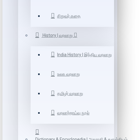
சிறுவர் கதை
History | வரலாறு
India History | இந்திய வரலாறு
உலக வரலாறு
தமிழர் வரலாறு
வரலாற்றாய்வு நூல்
Dictionary & Encyclopedia | அகராதி & களஞ்சியம்