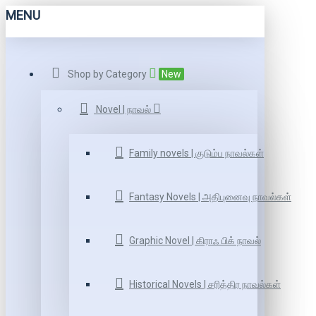
MENU
Shop by Category
New
Novel | நாவல்
Family novels | குடும்ப நாவல்கள்
Fantasy Novels | அதிபுனைவு நாவல்கள்
Graphic Novel | கிராஃ பிக் நாவல்
Historical Novels | சரித்திர நாவல்கள்