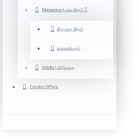
Magazine |பருவ இதழ்
இரு மாத இதழ்
காலாண்டிதழ்
Riddle | விடுகதை
Combo Offers