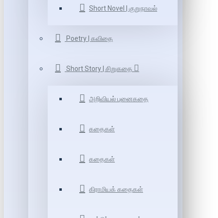
Short Novel | குறுநாவல்
Poetry | கவிதை
Short Story | சிறுகதை
அறிவியல் புனைகதை
கதைகள்
கதைகள்
கிராமியக் கதைகள்