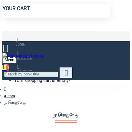
YOUR CART
LOGIN
REGISTER
Menu
0
CONTACT
Your shopping cart is empty!
Author
மு.இராஜவேலு
மு.இராஜவேலு