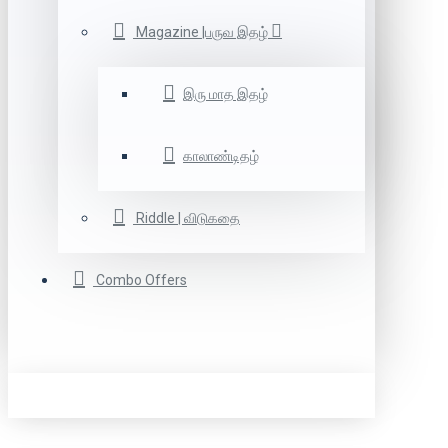
Magazine |பருவ இதழ்
இரு மாத இதழ்
காலாண்டிதழ்
Riddle | விடுகதை
Combo Offers