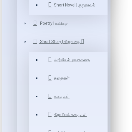
Short Novel | குறுநாவல்
Poetry | கவிதை
Short Story | சிறுகதை
அறிவியல் புனைகதை
கதைகள்
கதைகள்
கிராமியக் கதைகள்