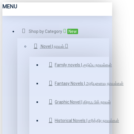
MENU
Shop by Category
New
Novel | நாவல்
Family novels | குடும்ப நாவல்கள்
Fantasy Novels | அதிபுனைவு நாவல்கள்
Graphic Novel | கிராஃ பிக் நாவல்
Historical Novels | சரித்திர நாவல்கள்