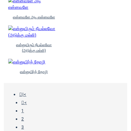
என்னவளே அடி என்னவளே
என்னுயிரும் நீயல்லவோ
(அடுக்கு மல்லி)
என்னுயிர்த் தோழி
|<
<
1
2
3