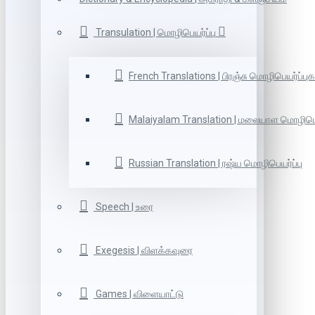
Transulation | மொழிபெயர்ப்பு
French Translations | பிரஞ்சு மொழிபெயர்ப்புக
Malaiyalam Translation | மலையாள மொழிபெய
Russian Translation | ரஷ்ய மொழிபெயர்ப்பு
Speech | உரை
Exegesis | விளக்கவுரை
Games | விளையாட்டு