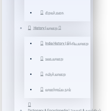
சிறுவர் கதை
History | வரலாறு
India History | இந்திய வரலாறு
உலக வரலாறு
தமிழர் வரலாறு
வரலாற்றாய்வு நூல்
Dictionary & Encyclopedia | அகராதி & களஞ்சியம்