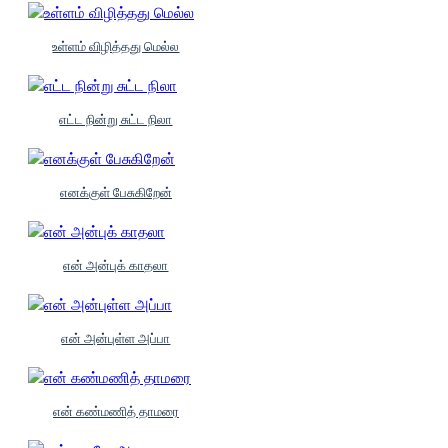
உள்ளம் விழித்தது மெல்ல
எட்ட நின்று சுட்ட நிலா
எனக்குள் பேசுகிறேன்
என் அன்புக் காதலா
என் அன்புள்ள அப்பா
என் கண்மணித் தாமரை