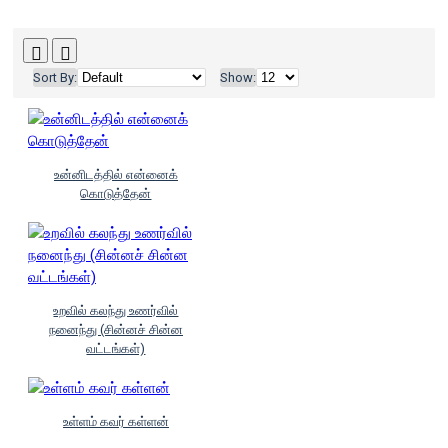
Sort By:
Show:
உன்னிடத்தில் என்னைக்
கொடுத்தேன்
உறவில் கலந்து உணர்வில்
நனைந்து (சின்னச் சின்ன
வட்டங்கள்)
உள்ளம் கவர் கள்ளன்