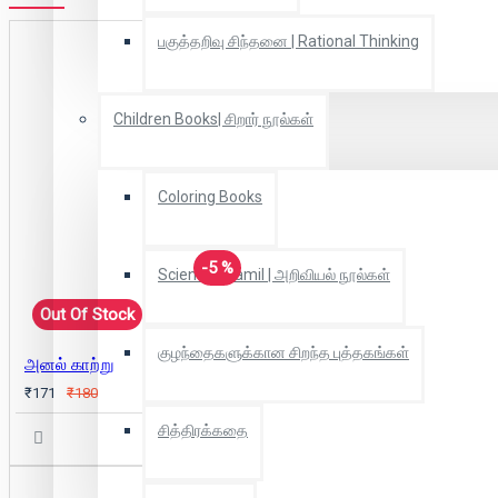
பகுத்தறிவு சிந்தனை | Rational Thinking
Children Books| சிறார் நூல்கள்
Coloring Books
-5 %
Scientific Tamil | அறிவியல் நூல்கள்
Out Of Stock
குழந்தைகளுக்கான சிறந்த புத்தகங்கள்
அனல் காற்று
₹171
₹180
சித்திரக்கதை