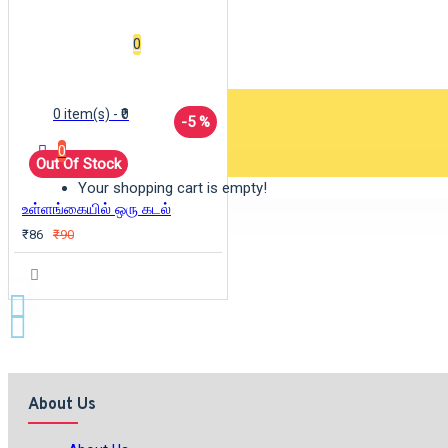
Wishlist
0
0 item(s) - ₹0
-5 %
0
Out Of Stock
Your shopping cart is empty!
உள்ளங்கையில் ஒரு கடல்
₹86
₹90
About Us