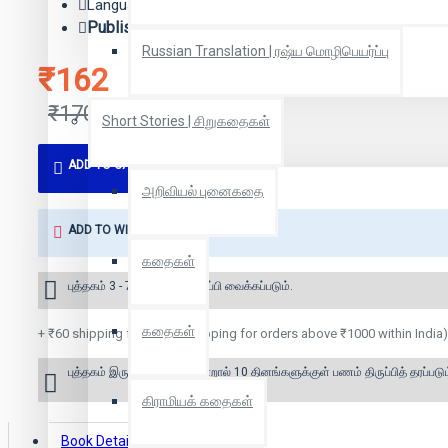
Language: Tamil
Publisher:
இந்து தமிழ் திசை
Russian Translation | ரஷ்ய மொழிபெயர்ப்பு
₹162
₹170
Short Stories | சிறுகதைகள்
ADD TO CART
அறிவியல் புனைகதை
ADD TO WISH LIST
கதைகள்
புத்தகம் 3 - 7 நாட்களில் அனுப்பி வைக்கப்படும்.
கதைகள்
+ ₹60 shipping fee* (Free shipping for orders above ₹1000 within India)
புத்தகம் இருப்பில் இல்லை என்றால் 10 தினங்களுக்குள் பணம் திருப்பித் தரப்படும
கிராமியக் கதைகள்
Book Details
Reviews