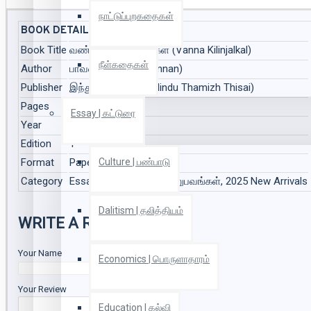
நாட்டுப்புறகதைகள்
BOOK DETAILS
Book Title
வண்ணக் கிளிஞ்சல்கள் (Vanna Kilinjalkal)
நீள்கதைகள்
Author
பாவண்ணன் (Paavannan)
Publisher
இந்து தமிழ் திசை (Hindu Thamizh Thisai)
Pages
144
Essay | கட்டுரை
Year
2025
Edition
1
Format
Paper Back
Culture | பண்பாடு
Category
Essay | கட்டுரை, வாழ்வனுபவங்கள், 2025 New Arrivals
Dalitism | தலித்தியம்
WRITE A REVIEW
Your Name
Economics | பொருளாதாரம்
Your Review
Education | கல்வி