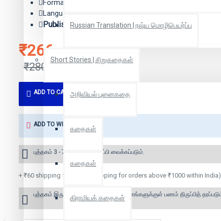
Format: Paper Back
Language: Tamil
Publisher:
அடையாளம் பதிப்பகம்
Russian Translation | ரஷ்ய மொழிபெயர்ப்பு
₹266
Short Stories | சிறுகதைகள்
₹280
ADD TO CART
அறிவியல் புனைகதை
ADD TO WISH LIST
கதைகள்
புத்தகம் 3 - 7 நாட்களில் அனுப்பி வைக்கப்படும்.
கதைகள்
+ ₹60 shipping fee* (Free shipping for orders above ₹1000 within India)
புத்தகம் இருப்பில் இல்லை என்றால் 10 தினங்களுக்குள் பணம் திருப்பித் தரப்படும
கிராமியக் கதைகள்