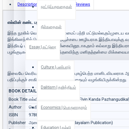
Description
Book Details
Reviews
நாட்டுப்புறகதைகள்
எல்வின் கண்ட பழங்குடிகள்
நீள்கதைகள்
இந்த நூலில் வெரியர் எல்வின் தம்மைப் பற்றி மட்டுமல்ல,தம்முடைய வா
இங்கிலாந்தில் தொடங்கி,ஒரு திருச்சபை ஊழியராக இந்தியாவுக்கு வ
இந்தியப் பழங்குடிகளின் வாழ்க்கையினூடாக,தாம் எவ்வாறு இந்தியரா
Essay | கட்டுரை
பழங்குடிகளின் மதிப்பீடுகள் எந்தளவிற்கு மனிதத்தன்மை மிக்கவையாக
Culture | பண்பாடு
இவையே வெரியர் எல்வினை ஓர் உலக புகழ்பெற்ற மானிடவியலராக ஆக்க
பதிப்புக்குச் சாகித்திய அகாடெமி விருதையும் வழங்கியிருக்கின்றது.
Dalitism | தலித்தியம்
BOOK DETAILS
Book Title
எல்வின் கண்ட பழங்குடிகள் (Elvin Kanda Pazhangudikal
Author
வெரியர் எல்வின் (Veriyar Elvin)
Economics | பொருளாதாரம்
ISBN
9788177202434
Publisher
அடையாளம் பதிப்பகம் (Adayalam Publication)
Education | கல்வி