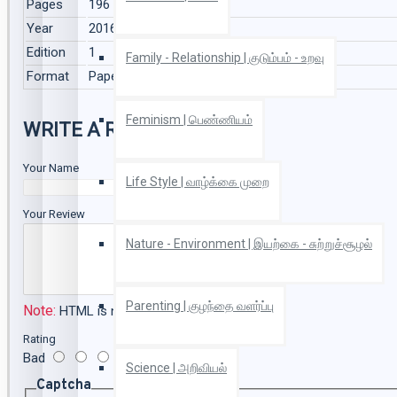
Pages
196
Year
2016
Edition
1
Family - Relationship | குடும்பம் - உறவு
Format
Paper Back
Feminism | பெண்ணியம்
WRITE A REVIEW
Your Name
Life Style | வாழ்க்கை முறை
Your Review
Nature - Environment | இயற்கை - சுற்றுச்சூழல்
Parenting | குழந்தை வளர்ப்பு
Note:
HTML is not translated!
Rating
Bad
Good
Science | அறிவியல்
Captcha