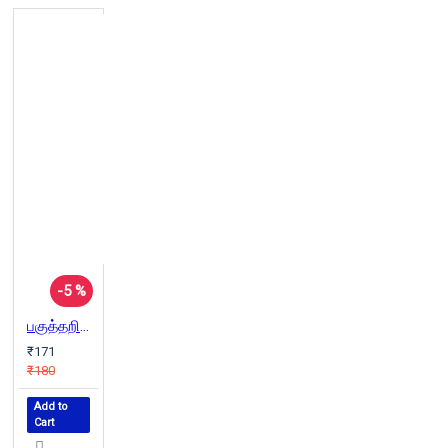
-5 %
பகுத்தறிவின் சிகரம் பெரியார் ஈ.வெ.ரா
₹171
₹180
Add to
Cart