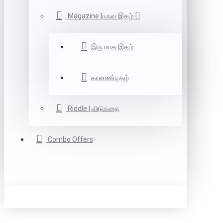
Magazine |பருவ இதழ்
இரு மாத இதழ்
காலாண்டிதழ்
Riddle | விடுகதை
Combo Offers