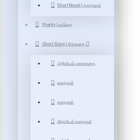
Short Novel | குறுநாவல்
Poetry | கவிதை
Short Story | சிறுகதை
அறிவியல் புனைகதை
கதைகள்
கதைகள்
கிராமியக் கதைகள்