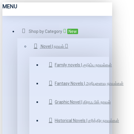
MENU
Shop by Category
New
Novel | நாவல்
Family novels | குடும்ப நாவல்கள்
Fantasy Novels | அதிபுனைவு நாவல்கள்
Graphic Novel | கிராஃ பிக் நாவல்
Historical Novels | சரித்திர நாவல்கள்