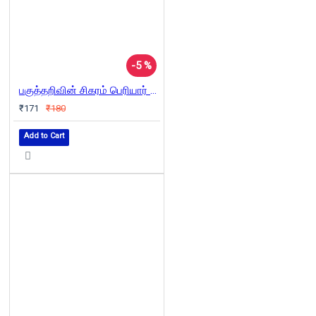
-5 %
பகுத்தறிவின் சிகரம் பெரியார் ஈ.வெ.ரா
₹171
₹180
Add to Cart