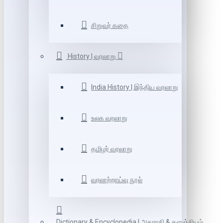
சிறுவர் கதை
History | வரலாறு
India History | இந்திய வரலாறு
உலக வரலாறு
தமிழர் வரலாறு
வரலாற்றாய்வு நூல்
Dictionary & Encyclopedia | அகராதி & களஞ்சியம்