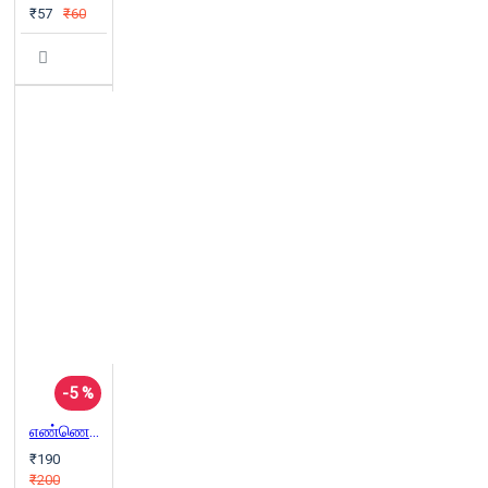
₹57
₹60
-5 %
எண்ணெய் அரசியல்
₹190
₹200