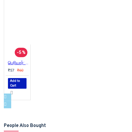
-5 %
பெரியார்: தேர்ந்தெடுக்கப்பட்ட சிந்தனைகள்
₹57
₹60
Add to
Cart
People Also Bought