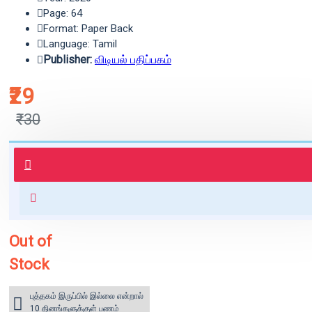
Page: 64
Format: Paper Back
Language: Tamil
Publisher:
விடியல் பதிப்பகம்
₹29
₹30
புத்தகம் 3 - 7 நாட்களில் அனுப்பி
வைக்கப்படும்.
+ ₹60 shipping fee* (Free shipping
for orders above ₹1000 within
India)
Out of
Stock
புத்தகம் இருப்பில் இல்லை என்றால்
10 தினங்களுக்குள் பணம்