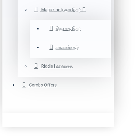
Magazine |பருவ இதழ்
இரு மாத இதழ்
காலாண்டிதழ்
Riddle | விடுகதை
Combo Offers