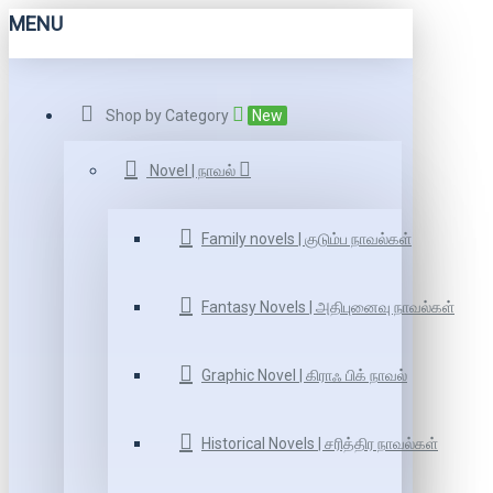
MENU
Shop by Category
New
Novel | நாவல்
Family novels | குடும்ப நாவல்கள்
Fantasy Novels | அதிபுனைவு நாவல்கள்
Graphic Novel | கிராஃ பிக் நாவல்
Historical Novels | சரித்திர நாவல்கள்