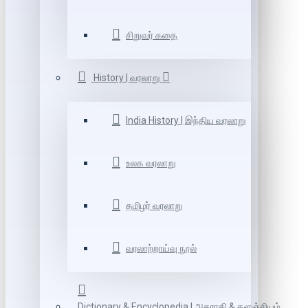
சிறுவர் கதை
History | வரலாறு
India History | இந்திய வரலாறு
உலக வரலாறு
தமிழர் வரலாறு
வரலாற்றாய்வு நூல்
Dictionary & Encyclopedia | அகராதி & களஞ்சியம்