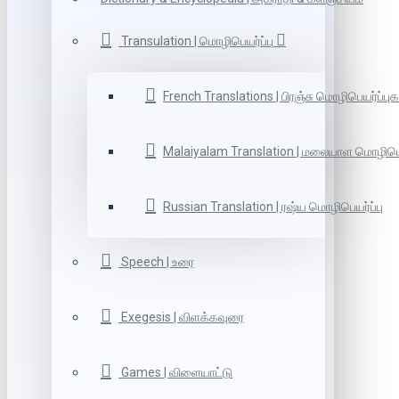
Transulation | மொழிபெயர்ப்பு
French Translations | பிரஞ்சு மொழிபெயர்ப்புக
Malaiyalam Translation | மலையாள மொழிபெய
Russian Translation | ரஷ்ய மொழிபெயர்ப்பு
Speech | உரை
Exegesis | விளக்கவுரை
Games | விளையாட்டு