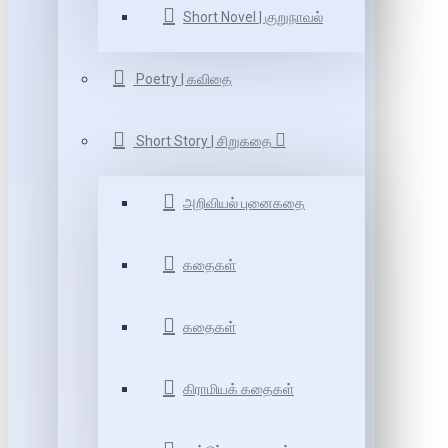
Short Novel | குறுநாவல்
Poetry | கவிதை
Short Story | சிறுகதை
அறிவியல் புனைகதை
கதைகள்
கதைகள்
கிராமியக் கதைகள்