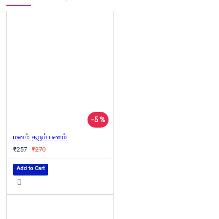
-5 %
மனம் தரும் பணம்
₹257
₹270
Add to Cart