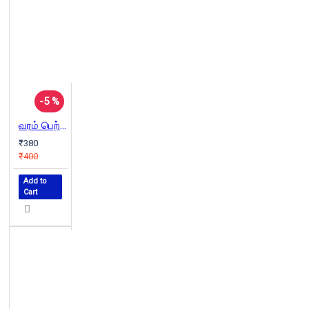
-5 %
வரம் பெற்ற வாழ்க்கை
₹380
₹400
Add to
Cart