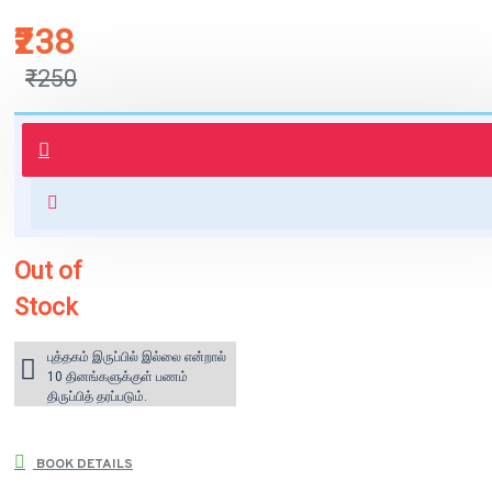
₹238
₹250
புத்தகம் 3 - 7 நாட்களில் அனுப்பி
வைக்கப்படும்.
+ ₹60 shipping fee* (Free shipping
for orders above ₹1000 within
India)
Out of
Stock
புத்தகம் இருப்பில் இல்லை என்றால்
10 தினங்களுக்குள் பணம்
திருப்பித் தரப்படும்.
BOOK DETAILS