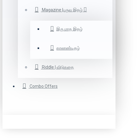
Magazine |பருவ இதழ்
இரு மாத இதழ்
காலாண்டிதழ்
Riddle | விடுகதை
Combo Offers