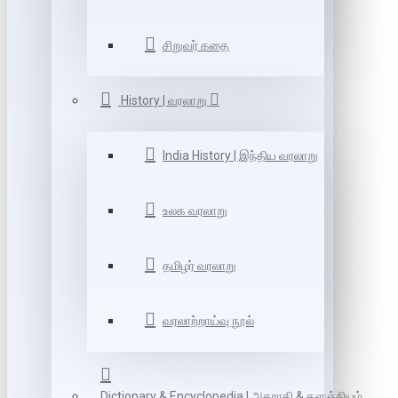
சிறுவர் கதை
History | வரலாறு
India History | இந்திய வரலாறு
உலக வரலாறு
தமிழர் வரலாறு
வரலாற்றாய்வு நூல்
Dictionary & Encyclopedia | அகராதி & களஞ்சியம்