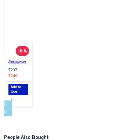
-5 %
சிந்தனையை ஒருமுகப்படுத்தி செல்வத்தைக் குவியுங்கள்
₹237
₹249
Add to
Cart
People Also Bought