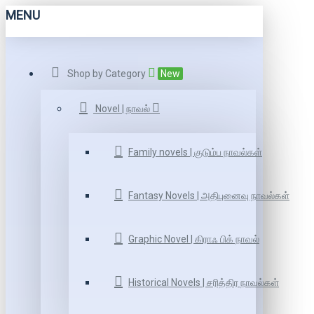
MENU
Shop by Category
New
Novel | நாவல்
Family novels | குடும்ப நாவல்கள்
Fantasy Novels | அதிபுனைவு நாவல்கள்
Graphic Novel | கிராஃ பிக் நாவல்
Historical Novels | சரித்திர நாவல்கள்