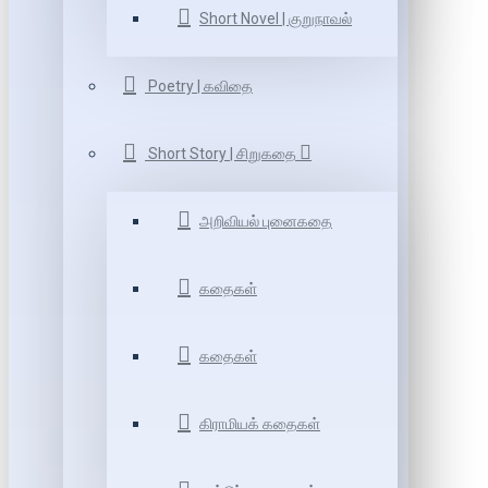
Short Novel | குறுநாவல்
Poetry | கவிதை
Short Story | சிறுகதை
அறிவியல் புனைகதை
கதைகள்
கதைகள்
கிராமியக் கதைகள்