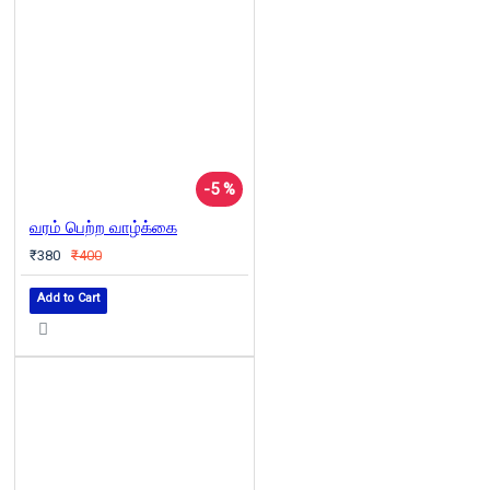
-5 %
வரம் பெற்ற வாழ்க்கை
₹380
₹400
Add to Cart