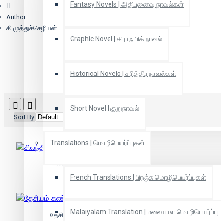
Fantasy Novels | அதிபுனைவு நாவல்கள்
Author
கி.முத்துச்செழியன்
Graphic Novel | கிராஃ பிக் நாவல்
Historical Novels | சரித்திர நாவல்கள்
Short Novel | குறுநாவல்
Sort By:
Show:
Translations | மொழிபெயர்ப்புகள்
சிலந்திகளின் உயிர்விரிமம்
French Translations | பிரஞ்சு மொழிபெயர்ப்புகள்
Malaiyalam Translation | மலையாள மொழிபெயர்ப்பு
தேசியம் கண்ட தேசியப்பறவை