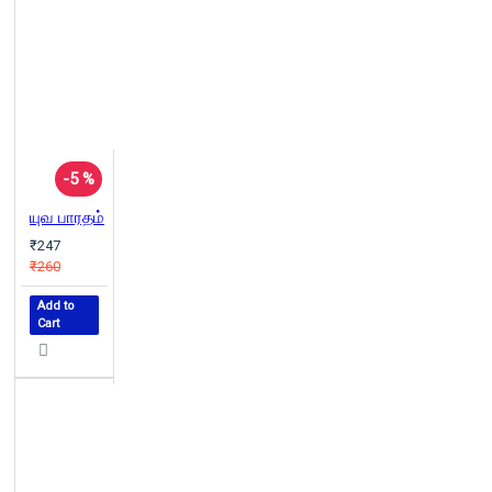
-5 %
யுவ பாரதம்
₹247
₹260
Add to
Cart