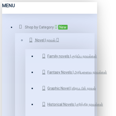
MENU
Shop by Category
New
Novel | நாவல்
Family novels | குடும்ப நாவல்கள்
Fantasy Novels | அதிபுனைவு நாவல்கள்
Graphic Novel | கிராஃ பிக் நாவல்
Historical Novels | சரித்திர நாவல்கள்