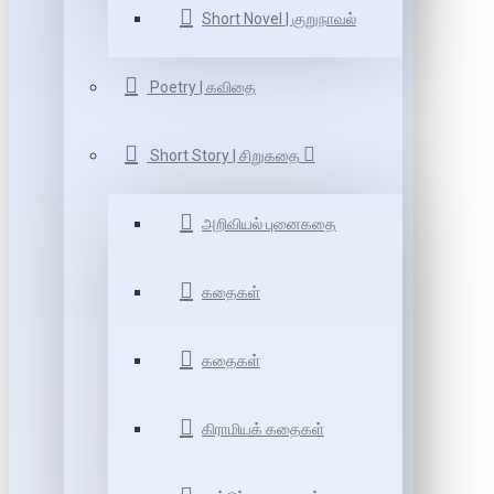
Short Novel | குறுநாவல்
Poetry | கவிதை
Short Story | சிறுகதை
அறிவியல் புனைகதை
கதைகள்
கதைகள்
கிராமியக் கதைகள்