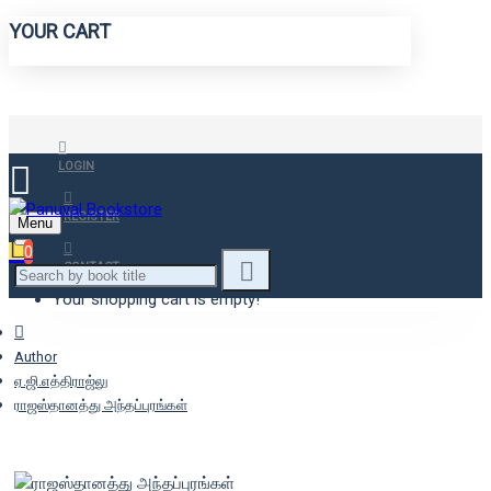
YOUR CART
LOGIN
REGISTER
Menu
0
CONTACT
Your shopping cart is empty!
Author
ஏ.ஜி.எத்திராஜ்லு
ராஜஸ்தானத்து அந்தப்புரங்கள்