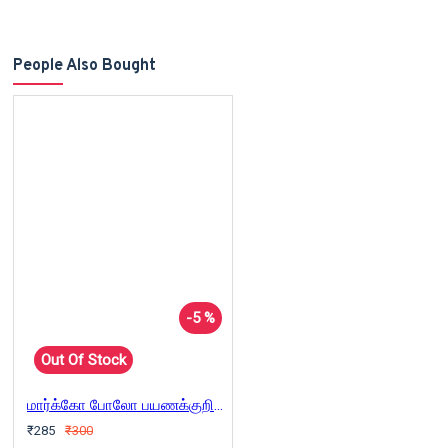
People Also Bought
-5 %
Out Of Stock
மார்க்கோ போலோ பயணக்குறிப்புகள்
₹285
₹300