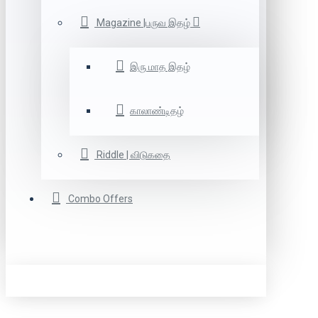
Magazine |பருவ இதழ்
இரு மாத இதழ்
காலாண்டிதழ்
Riddle | விடுகதை
Combo Offers