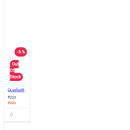
-5 %
Out
Of
Stock
பெண்ணின் மறுபக்கம்
₹223
₹235