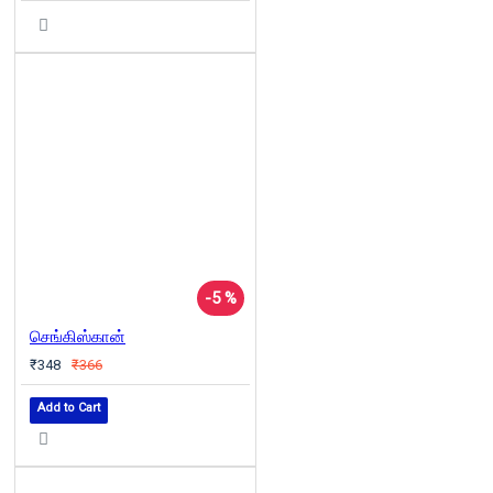
-5 %
செங்கிஸ்கான்
₹348
₹366
Add to Cart