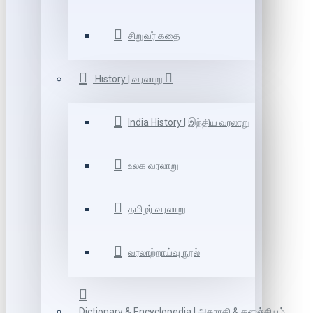
சிறுவர் கதை
History | வரலாறு
India History | இந்திய வரலாறு
உலக வரலாறு
தமிழர் வரலாறு
வரலாற்றாய்வு நூல்
Dictionary & Encyclopedia | அகராதி & களஞ்சியம்