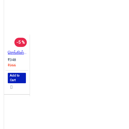
-5 %
செங்கிஸ்கான்
₹348
₹366
Add to
Cart