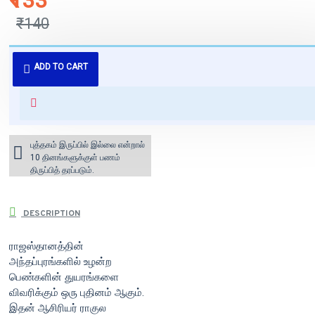
₹133
₹140
புத்தகம் 3 - 7 நாட்களில் அனுப்பி
ADD TO CART
வைக்கப்படும்.
+ ₹60 shipping fee* (Free shipping
for orders above ₹1000 within
India)
புத்தகம் இருப்பில் இல்லை என்றால்
10 தினங்களுக்குள் பணம்
திருப்பித் தரப்படும்.
DESCRIPTION
ராஜஸ்தானத்தின்
அந்தப்புரங்களில் உழன்ற
பெண்களின் துயரங்களை
விவரிக்கும் ஒரு புதினம் ஆகும்.
இதன் ஆசிரியர் ராகுல