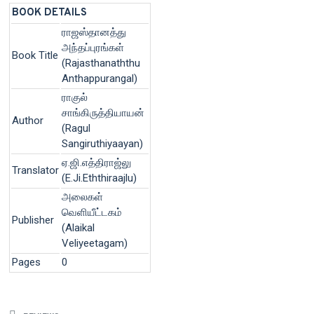
BOOK DETAILS
ராஜஸ்தானத்து
அந்தப்புரங்கள்
Book Title
(Rajasthanaththu
Anthappurangal)
ராகுல்
சாங்கிருத்தியாயன்
Author
(Ragul
Sangiruthiyaayan)
ஏ.ஜி.எத்திராஜ்லு
Translator
(E.Ji.Eththiraajlu)
அலைகள்
வெளியீட்டகம்
Publisher
(Alaikal
Veliyeetagam)
Pages
0