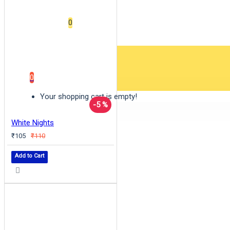
Wishlist
0
0 item(s) - ₹0
0
Your shopping cart is empty!
-5 %
White Nights
₹105
₹110
Add to Cart