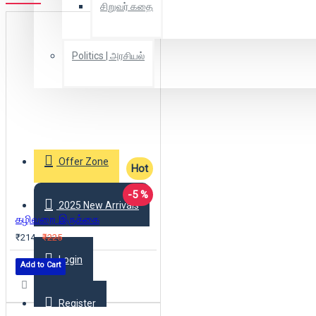
சிறுவர் கதை
Politics | அரசியல்
Combo Offers
Offer Zone
Hot
-5 %
2025 New Arrivals
கழிவறை இருக்கை
₹214
₹225
Login
Add to Cart
Register