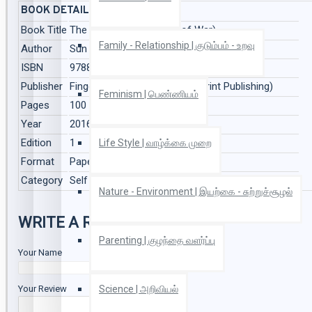
BOOK DETAILS
Book Title
The Art of War (The Art of War)
Family - Relationship | குடும்பம் - உறவு
Author
Sun Tzu (Sun Tzu)
ISBN
9788172345242
Publisher
Fingerprint Publishing (Fingerprint Publishing)
Feminism | பெண்ணியம்
Pages
100
Year
2016
Edition
1
Life Style | வாழ்க்கை முறை
Format
Paperback
Category
Self - Development | சுயமுன்னேற்றம், Non - Fiction
Nature - Environment | இயற்கை - சுற்றுச்சூழல்
WRITE A REVIEW
Parenting | குழந்தை வளர்ப்பு
Your Name
Science | அறிவியல்
Your Review