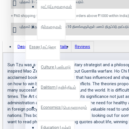
புத்தகம் 3 - 7 நாட்களில் அனுப்பி வைக்கப்படும்.
நாட்டுப்புறகதைகள்
+ ₹60 shipping fee* (Free shipping for orders above ₹1000 within India)
நீள்கதைகள்
புத்தகம் இருப்பில் இல்லை என்றால் 10 தினங்களுக்குள் பணம் திருப்பித் தரப்படும
Description
Book Details
Reviews
Essay | கட்டுரை
Sun Tzu was a Chinese general, military strategist and a philo
Culture | பண்பாடு
inspired Mao Zedong?s writings about Guerrilla warfare. Ho Chi M
acclaimed book on military strategy that has influenced and sha
on how to win battles and manage conflicts. The theories propos
Dalitism | தலித்தியம்
many successful military generals around the world. It is difficu
times. The Art of War has established its significance not just as
administration and planning. It stresses on the need for healthy a
Economics | பொருளாதாரம்
in foreign policy affairs, The Art of War is a valuable read to 
nations. This book is an ideal read if you are looking out for some
want to read philosophy, the amazing quotes about life, winning b
Education | கல்வி