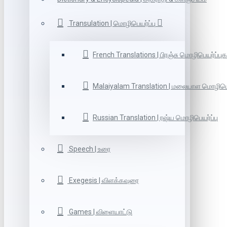
Transulation | மொழிபெயர்ப்பு
French Translations | பிரஞ்சு மொழிபெயர்ப்புக
Malaiyalam Translation | மலையாள மொழிபெய
Russian Translation | ரஷ்ய மொழிபெயர்ப்பு
Speech | உரை
Exegesis | விளக்கவுரை
Games | விளையாட்டு