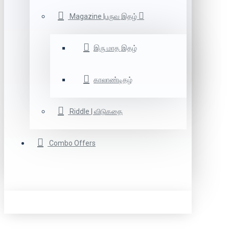
Magazine |பருவ இதழ்
இரு மாத இதழ்
காலாண்டிதழ்
Riddle | விடுகதை
Combo Offers