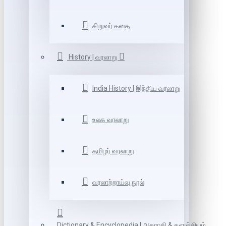
சிறுவர் கதை
History | வரலாறு
India History | இந்திய வரலாறு
உலக வரலாறு
தமிழர் வரலாறு
வரலாற்றாய்வு நூல்
Dictionary & Encyclopedia | அகராதி & களஞ்சியம்