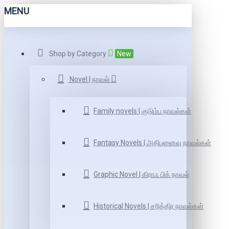
MENU
Shop by Category
New
Novel | நாவல்
Family novels | குடும்ப நாவல்கள்
Fantasy Novels | அதிபுனைவு நாவல்கள்
Graphic Novel | கிராஃ பிக் நாவல்
Historical Novels | சரித்திர நாவல்கள்