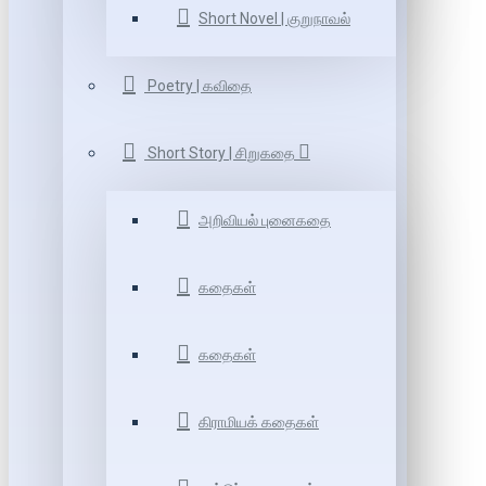
Short Novel | குறுநாவல்
Poetry | கவிதை
Short Story | சிறுகதை
அறிவியல் புனைகதை
கதைகள்
கதைகள்
கிராமியக் கதைகள்