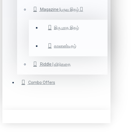
Magazine |பருவ இதழ்
இரு மாத இதழ்
காலாண்டிதழ்
Riddle | விடுகதை
Combo Offers