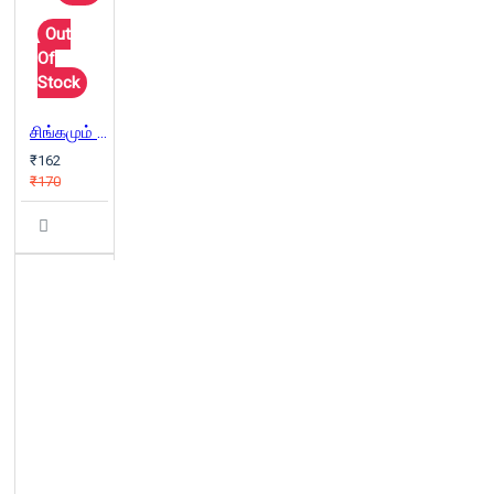
Out
Of
Stock
சிங்கமும் முயலும்
₹162
₹170