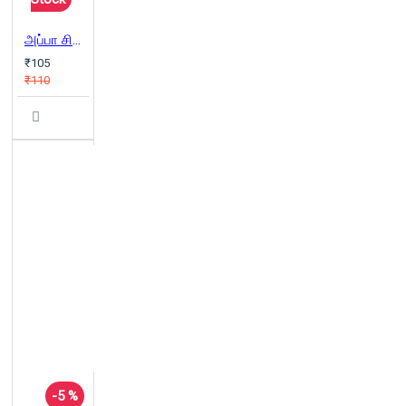
அப்பா சிறுவனாக இருந்தபோது..
₹105
₹110
-5 %