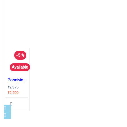
-5 %
Available
Ponniyin Selvan Comics (English)
₹2,375
₹2,500