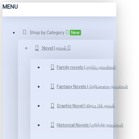
MENU
Shop by Category
New
Novel | நாவல்
Family novels | குடும்ப நாவல்கள்
Fantasy Novels | அதிபுனைவு நாவல்கள்
Graphic Novel | கிராஃ பிக் நாவல்
Historical Novels | சரித்திர நாவல்கள்