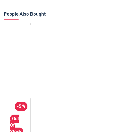
People Also Bought
-5 %
Out
Of
Stock