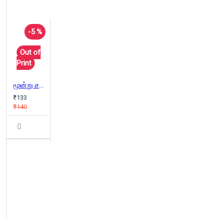
-5 %
Out of
Print
மூன்று சகோதரர்களும் தந்தையின் புதையலும்
₹133
₹140