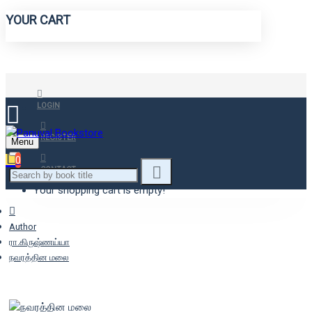
YOUR CART
LOGIN
REGISTER
Menu
0
CONTACT
Your shopping cart is empty!
Author
ரா.கிருஷ்ணய்யா
நவரத்தின மலை