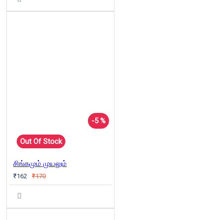
-5 %
Out Of Stock
சிங்கமும் முயலும்
₹162
₹170