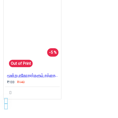
-5 %
Out of Print
மூன்று சகோதரர்களும் தந்தையின் புதையலும்
₹133
₹140