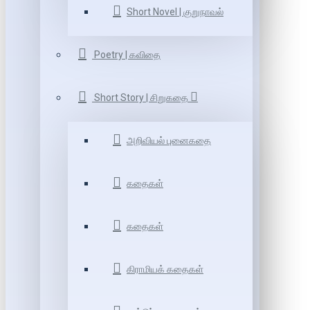
Short Novel | குறுநாவல்
Poetry | கவிதை
Short Story | சிறுகதை
அறிவியல் புனைகதை
கதைகள்
கதைகள்
கிராமியக் கதைகள்