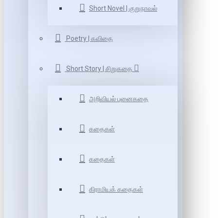
Short Novel | குறுநாவல்
Poetry | கவிதை
Short Story | சிறுகதை
அறிவியல் புனைகதை
கதைகள்
கதைகள்
கிராமியக் கதைகள்