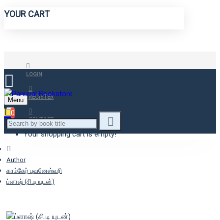
YOUR CART
LOGIN
REGISTER
Menu
0
CONTACT
Your shopping cart is empty!
Author
காம்கேர் புவனேஸ்வரி
ப்ளாஷ் (சி.டி யுடன்)