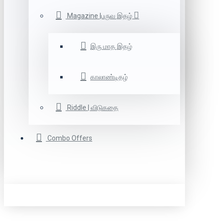
Magazine |பருவ இதழ்
இரு மாத இதழ்
காலாண்டிதழ்
Riddle | விடுகதை
Combo Offers