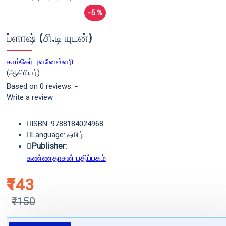
-5 %
ப்ளாஷ் (சி.டி யுடன்)
காம்கேர் புவனேஸ்வரி
(ஆசிரியர்)
Based on 0 reviews.
-
Write a review
ISBN: 9788184024968
Language: தமிழ்
Publisher:
கண்ணதாசன் பதிப்பகம்
₹143
₹150
புத்தகம் 3 - 7 நாட்களில் அனுப்பி