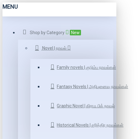
MENU
Shop by Category
New
Novel | நாவல்
Family novels | குடும்ப நாவல்கள்
Fantasy Novels | அதிபுனைவு நாவல்கள்
Graphic Novel | கிராஃ பிக் நாவல்
Historical Novels | சரித்திர நாவல்கள்