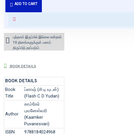
ADD TO CART
வைக்கப்படும்.
+ ₹60 shipping fee* (Free shipping
for orders above ₹1000 within
India)
புத்தகம் இருப்பில் இல்லை என்றால்
10 தினங்களுக்குள் பணம்
திருப்பித் தரப்படும்.
BOOK DETAILS
BOOK DETAILS
Book
ப்ளாஷ் (சி.டி யுடன்)
Title
(Flash C D Yudan)
காம்கேர்
புவனேஸ்வரி
Author
(Kaamker
Puvanesvari)
ISBN
9788184024968