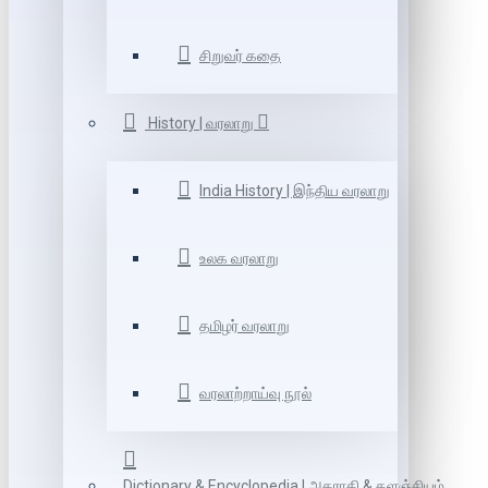
சிறுவர் கதை
History | வரலாறு
India History | இந்திய வரலாறு
உலக வரலாறு
தமிழர் வரலாறு
வரலாற்றாய்வு நூல்
Dictionary & Encyclopedia | அகராதி & களஞ்சியம்