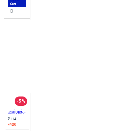
Cart
-5 %
மஹ்மூத் தர்வீஷ் கவிதைகள்
₹114
₹120