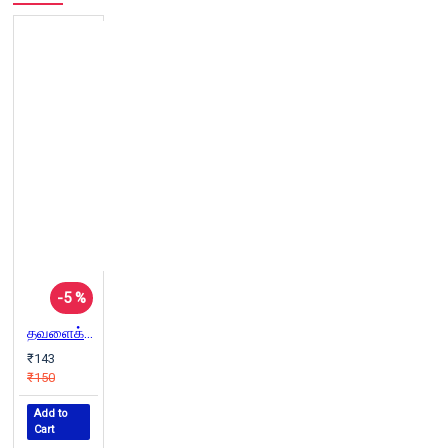
-5 %
தவளைக்கல் சிறுமி
₹143
₹150
Add to
Cart