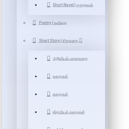
Short Novel | குறுநாவல்
Poetry | கவிதை
Short Story | சிறுகதை
அறிவியல் புனைகதை
கதைகள்
கதைகள்
கிராமியக் கதைகள்