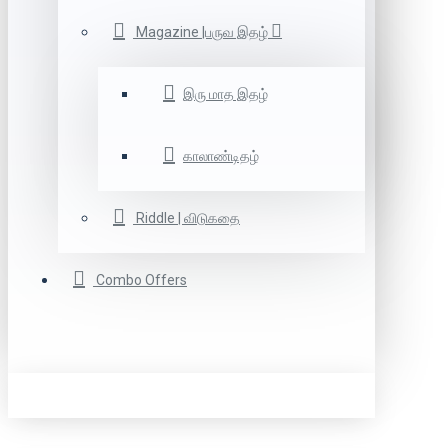
Magazine |பருவ இதழ்
இரு மாத இதழ்
காலாண்டிதழ்
Riddle | விடுகதை
Combo Offers