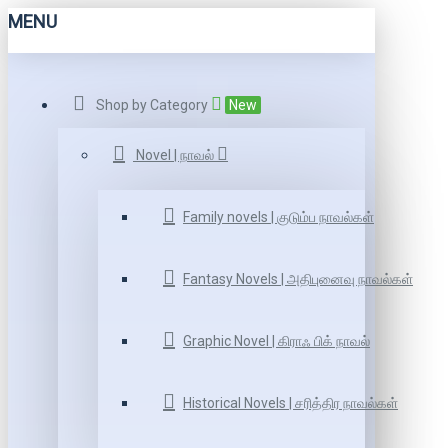
MENU
Shop by Category
New
Novel | நாவல்
Family novels | குடும்ப நாவல்கள்
Fantasy Novels | அதிபுனைவு நாவல்கள்
Graphic Novel | கிராஃ பிக் நாவல்
Historical Novels | சரித்திர நாவல்கள்