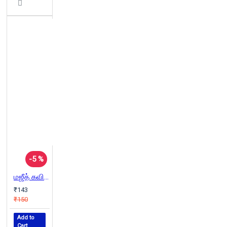
-5 %
மஜீத் கவிதைகள்
₹143
₹150
Add to
Cart