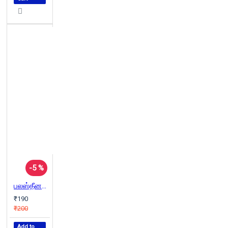
-5 %
பலஸ்தீனக் கவிதைகள் (30 கவிஞர்களின் கவிதைகள்)
₹190
₹200
Add to