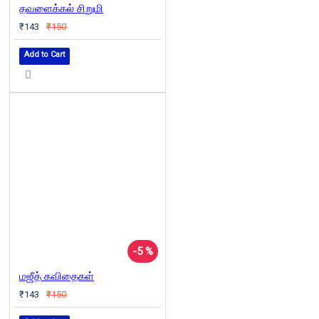
தவளைக்கல் சிறுமி
₹143
₹150
Add to Cart
-5 %
மஜீத் கவிதைகள்
₹143
₹150