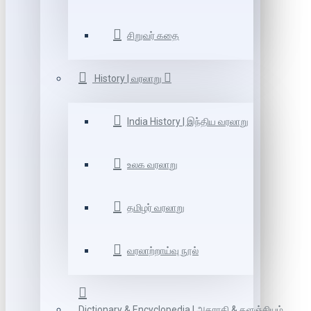
சிறுவர் கதை
History | வரலாறு
India History | இந்திய வரலாறு
உலக வரலாறு
தமிழர் வரலாறு
வரலாற்றாய்வு நூல்
Dictionary & Encyclopedia | அகராதி & களஞ்சியம்