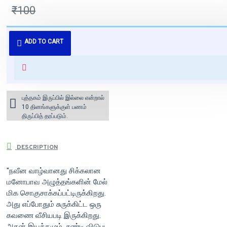
₹100
புத்தகம் 3 - 7 நாட்களில் அனுப்பி
ADD TO CART
வைக்கப்படும்.
+ ₹60 shipping fee* (Free shipping
for orders above ₹1000 within
India)
புத்தகம் இருப்பில் இல்லை என்றால்
10 தினங்களுக்குள் பணம்
திருப்பித் தரப்படும்.
DESCRIPTION
"நவீன வாழ்வானது சிக்கலான
மனோபாவ அழுத்தங்களின் மேல்
மிக சொகுசாக்கப்பட்டிருக்கிறது.
அது எப்போதும் சுருக்கிட்ட ஒரு
கவணை வீசியபடி இருக்கிறது.
அதன் இயக்கமும், சுண்டி விடுபட