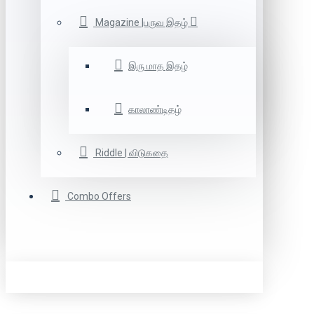
Magazine |பருவ இதழ்
இரு மாத இதழ்
காலாண்டிதழ்
Riddle | விடுகதை
Combo Offers