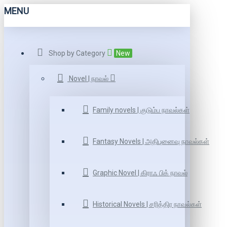
MENU
Shop by Category
New
Novel | நாவல்
Family novels | குடும்ப நாவல்கள்
Fantasy Novels | அதிபுனைவு நாவல்கள்
Graphic Novel | கிராஃ பிக் நாவல்
Historical Novels | சரித்திர நாவல்கள்