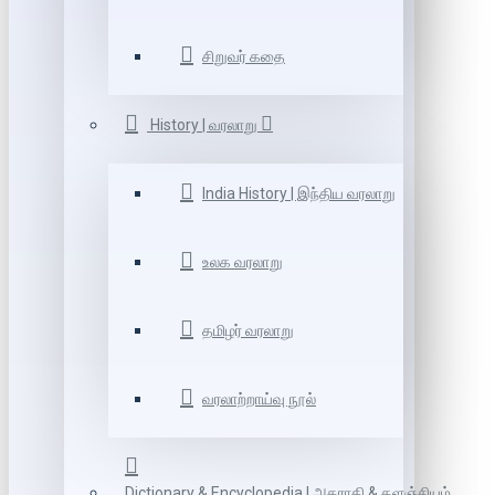
சிறுவர் கதை
History | வரலாறு
India History | இந்திய வரலாறு
உலக வரலாறு
தமிழர் வரலாறு
வரலாற்றாய்வு நூல்
Dictionary & Encyclopedia | அகராதி & களஞ்சியம்