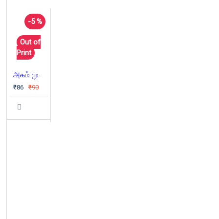
-5 %
Out of
Print
அகம் முகம்
₹86
₹90