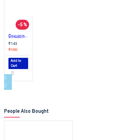
-5 %
தேவதையின் மச்சங்கள் கருநீலம்
₹143
₹150
Add to
Cart
People Also Bought