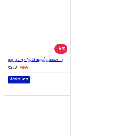
-5 %
நூறு சதவீத பொருத்தமான யுவதியை ஓர் அழகிய ஏப்ரல் காலையில் பார்த்தபோது
₹238
₹250
Add to Cart