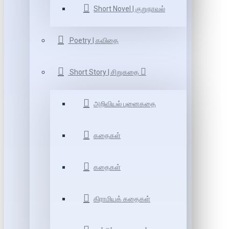
Short Novel | குறுநாவல்
Poetry | கவிதை
Short Story | சிறுகதை
அறிவியல் புனைகதை
கதைகள்
கதைகள்
கிராமியக் கதைகள்