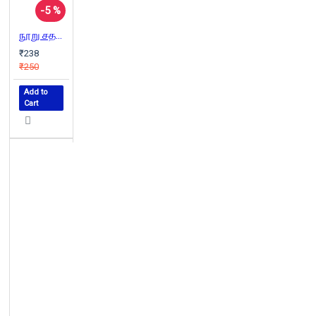
-5 %
நூறு சதவீத பொருத்தமான யுவதியை ஓர் அழகிய ஏப்ரல் காலையில் பார்த்தபோது
₹238
₹250
Add to
Cart