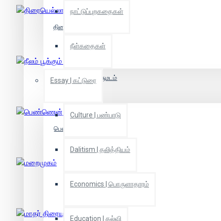
நாட்டுப்புறகதைகள்
திரையெல்லாம் செண்பகப்பூ
நீள்கதைகள்
நீலம் பூக்கும் திருமடம்
Essay | கட்டுரை
Culture | பண்பாடு
பெண்ணென்று சொல்வேன்
Dalitism | தலித்தியம்
மறைமுகம்
Economics | பொருளாதாரம்
Education | கல்வி