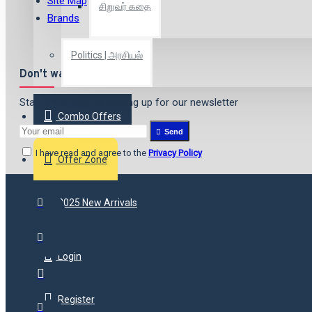
Site Map
சிறுவர் கதை
Brands
Politics | அரசியல்
Don't want to miss out?
Stay in the loop by signing up for our newsletter
Combo Offers
Send
I have read and agree to the
Privacy Policy
Offer Zone
2025 New Arrivals
Login
Register