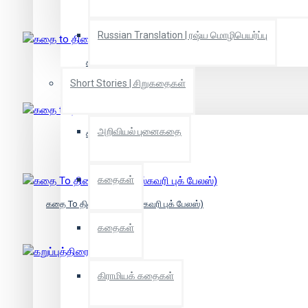
Russian Translation | ரஷ்ய மொழிபெயர்ப்பு
கதை to திரைக்கதை
Short Stories | சிறுகதைகள்
அறிவியல் புனைகதை
கதை to திரைக்கதை
கதைகள்
கதை To திரைக்கதை (டிஸ்கவரி புக் பேலஸ்)
கதைகள்
கறுப்புத்திரை
கிராமியக் கதைகள்