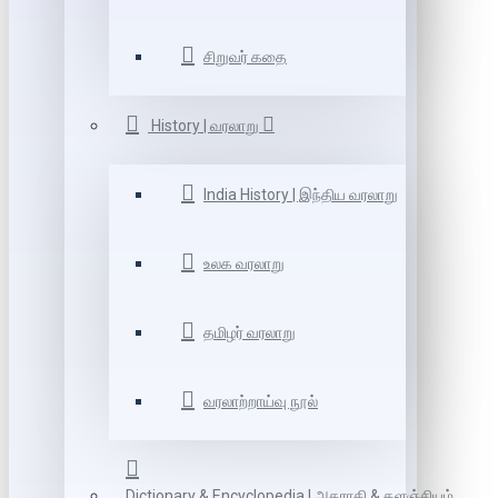
சிறுவர் கதை
History | வரலாறு
India History | இந்திய வரலாறு
உலக வரலாறு
தமிழர் வரலாறு
வரலாற்றாய்வு நூல்
Dictionary & Encyclopedia | அகராதி & களஞ்சியம்