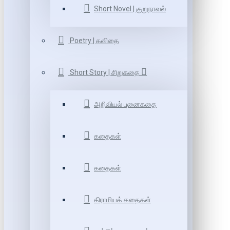
Short Novel | குறுநாவல்
Poetry | கவிதை
Short Story | சிறுகதை
அறிவியல் புனைகதை
கதைகள்
கதைகள்
கிராமியக் கதைகள்