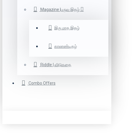
Magazine |பருவ இதழ்
இரு மாத இதழ்
காலாண்டிதழ்
Riddle | விடுகதை
Combo Offers