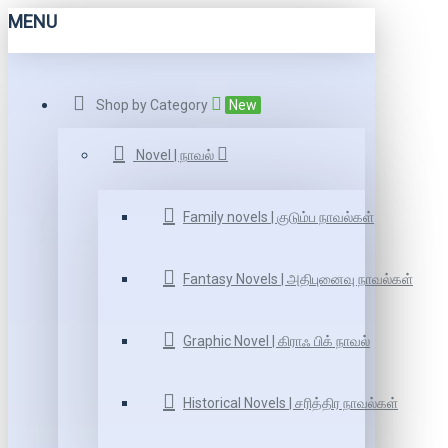
MENU
Shop by Category
New
Novel | நாவல்
Family novels | குடும்ப நாவல்கள்
Fantasy Novels | அதிபுனைவு நாவல்கள்
Graphic Novel | கிராஃ பிக் நாவல்
Historical Novels | சரித்திர நாவல்கள்