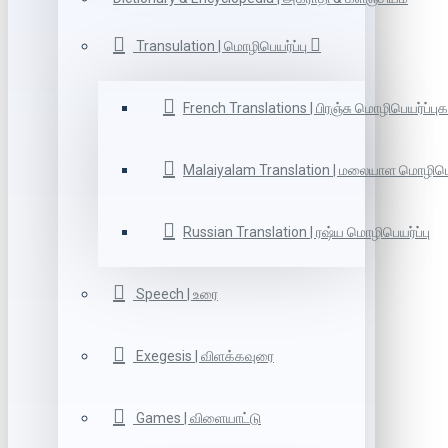
Transulation | மொழிபெயர்ப்பு
French Translations | பிரஞ்சு மொழிபெயர்ப்புக
Malaiyalam Translation | மலையாள மொழிபெய
Russian Translation | ரஷ்ய மொழிபெயர்ப்பு
Speech | உரை
Exegesis | விளக்கவுரை
Games | விளையாட்டு