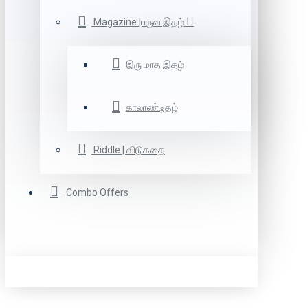
Magazine |பருவ இதழ்
இரு மாத இதழ்
காலாண்டிதழ்
Riddle | விடுகதை
Combo Offers