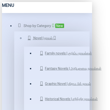
MENU
Shop by Category
New
Novel | நாவல்
Family novels | குடும்ப நாவல்கள்
Fantasy Novels | அதிபுனைவு நாவல்கள்
Graphic Novel | கிராஃ பிக் நாவல்
Historical Novels | சரித்திர நாவல்கள்