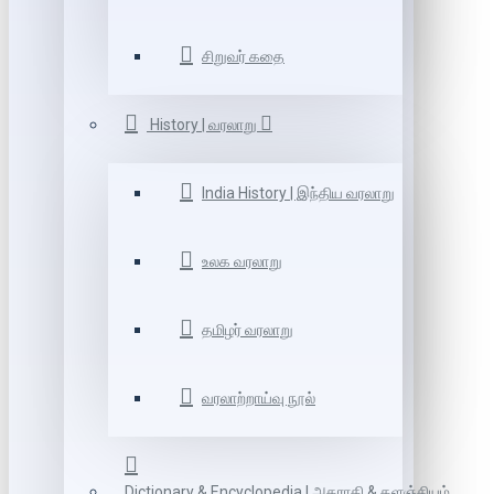
சிறுவர் கதை
History | வரலாறு
India History | இந்திய வரலாறு
உலக வரலாறு
தமிழர் வரலாறு
வரலாற்றாய்வு நூல்
Dictionary & Encyclopedia | அகராதி & களஞ்சியம்