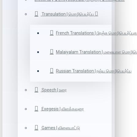
Transulation | மொழிபெயர்ப்பு
French Translations | பிரஞ்சு மொழிபெயர்ப்புக
Malaiyalam Translation | மலையாள மொழிபெய
Russian Translation | ரஷ்ய மொழிபெயர்ப்பு
Speech | உரை
Exegesis | விளக்கவுரை
Games | விளையாட்டு