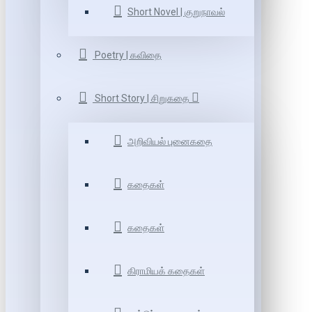
Short Novel | குறுநாவல்
Poetry | கவிதை
Short Story | சிறுகதை
அறிவியல் புனைகதை
கதைகள்
கதைகள்
கிராமியக் கதைகள்