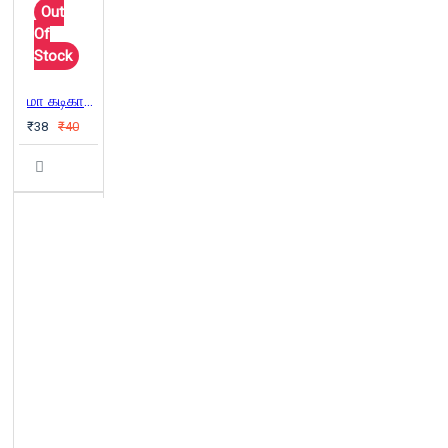
Out
Of
Stock
மா கடிகாரம்
₹38
₹40