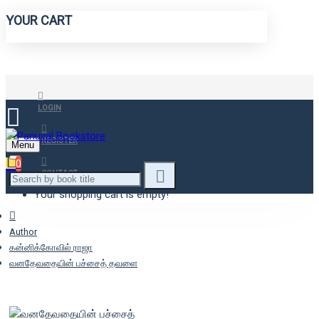
YOUR CART
LOGIN
REGISTER
Menu
0
CONTACT
Your shopping cart is empty!
Author
கன்னிக்கோவில் ராஜா
வனதேவதையின் பச்சைத் தவளை