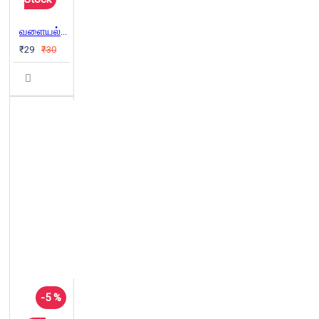
வளையல்கள் அடித்த லூட்டி
₹29
₹30
-5 %