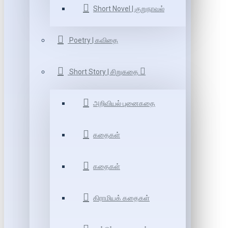
Short Novel | குறுநாவல்
Poetry | கவிதை
Short Story | சிறுகதை
அறிவியல் புனைகதை
கதைகள்
கதைகள்
கிராமியக் கதைகள்