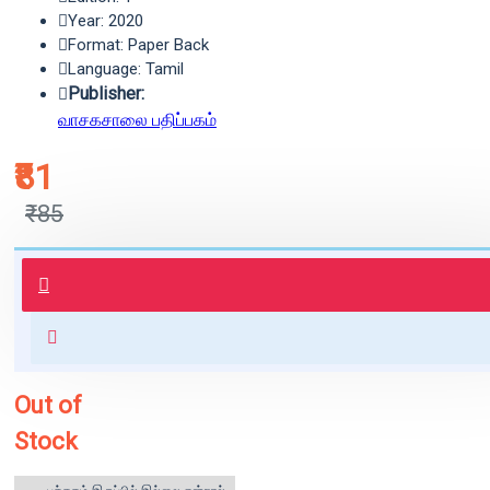
Year: 2020
Format: Paper Back
Language: Tamil
Publisher:
வாசகசாலை பதிப்பகம்
₹81
₹85
புத்தகம் 3 - 7 நாட்களில் அனுப்பி
வைக்கப்படும்.
+ ₹60 shipping fee* (Free shipping
for orders above ₹1000 within
India)
Out of
Stock