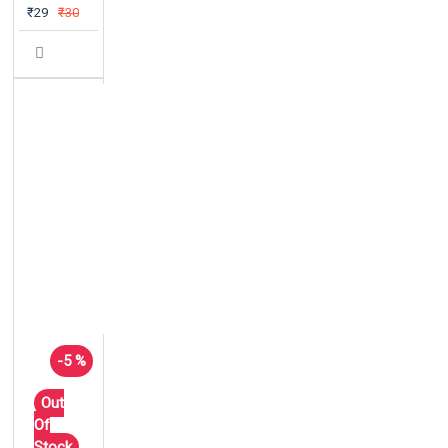
₹29
₹30
-5 %
Out
Of
Stock