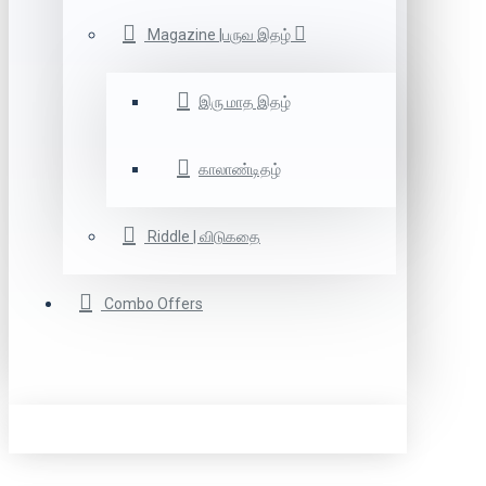
Magazine |பருவ இதழ்
இரு மாத இதழ்
காலாண்டிதழ்
Riddle | விடுகதை
Combo Offers