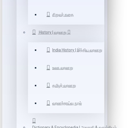
சிறுவர் கதை
History | வரலாறு
India History | இந்திய வரலாறு
உலக வரலாறு
தமிழர் வரலாறு
வரலாற்றாய்வு நூல்
Dictionary & Encyclopedia | அகராதி & களஞ்சியம்