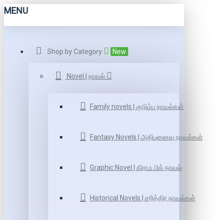
MENU
Shop by Category
New
Novel | நாவல்
Family novels | குடும்ப நாவல்கள்
Fantasy Novels | அதிபுனைவு நாவல்கள்
Graphic Novel | கிராஃ பிக் நாவல்
Historical Novels | சரித்திர நாவல்கள்