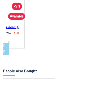
-5 %
Available
பச்சை நிழல்
₹57
₹60
People Also Bought