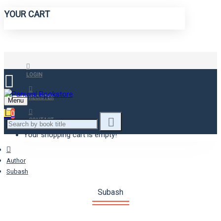
YOUR CART
LOGIN
REGISTER
Menu
0
CONTACT
Your shopping cart is empty!
Author
Subash
Subash