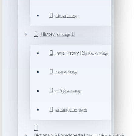
சிறுவர் கதை
History | வரலாறு
India History | இந்திய வரலாறு
உலக வரலாறு
தமிழர் வரலாறு
வரலாற்றாய்வு நூல்
Dictionary & Encyclopedia | அகராதி & களஞ்சியம்