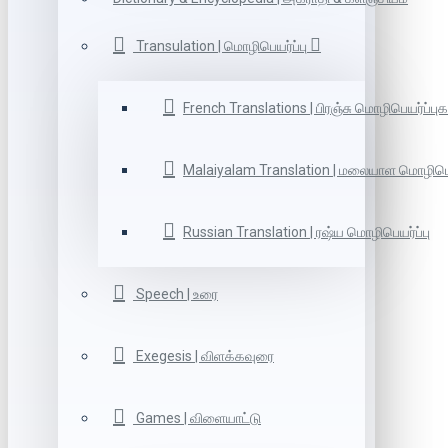
Transulation | மொழிபெயர்ப்பு
French Translations | பிரஞ்சு மொழிபெயர்ப்புக
Malaiyalam Translation | மலையாள மொழிபெய
Russian Translation | ரஷ்ய மொழிபெயர்ப்பு
Speech | உரை
Exegesis | விளக்கவுரை
Games | விளையாட்டு