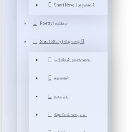
Short Novel | குறுநாவல்
Poetry | கவிதை
Short Story | சிறுகதை
அறிவியல் புனைகதை
கதைகள்
கதைகள்
கிராமியக் கதைகள்