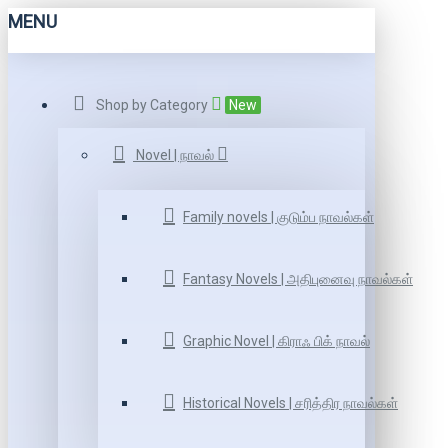
MENU
Shop by Category
New
Novel | நாவல்
Family novels | குடும்ப நாவல்கள்
Fantasy Novels | அதிபுனைவு நாவல்கள்
Graphic Novel | கிராஃ பிக் நாவல்
Historical Novels | சரித்திர நாவல்கள்