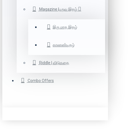
Magazine |பருவ இதழ்
இரு மாத இதழ்
காலாண்டிதழ்
Riddle | விடுகதை
Combo Offers