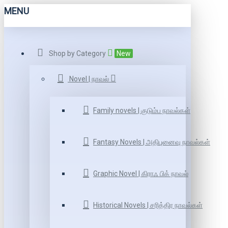
MENU
Shop by Category
New
Novel | நாவல்
Family novels | குடும்ப நாவல்கள்
Fantasy Novels | அதிபுனைவு நாவல்கள்
Graphic Novel | கிராஃ பிக் நாவல்
Historical Novels | சரித்திர நாவல்கள்