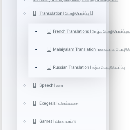
Transulation | மொழிபெயர்ப்பு
French Translations | பிரஞ்சு மொழிபெயர்ப்புக
Malaiyalam Translation | மலையாள மொழிபெய
Russian Translation | ரஷ்ய மொழிபெயர்ப்பு
Speech | உரை
Exegesis | விளக்கவுரை
Games | விளையாட்டு