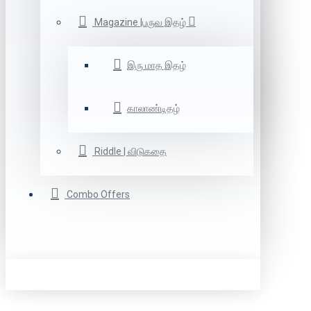
Magazine |பருவ இதழ்
இரு மாத இதழ்
காலாண்டிதழ்
Riddle | விடுகதை
Combo Offers