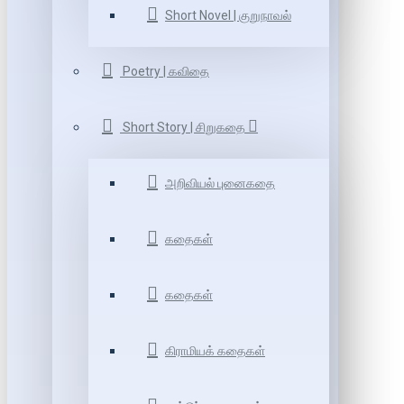
Short Novel | குறுநாவல்
Poetry | கவிதை
Short Story | சிறுகதை
அறிவியல் புனைகதை
கதைகள்
கதைகள்
கிராமியக் கதைகள்