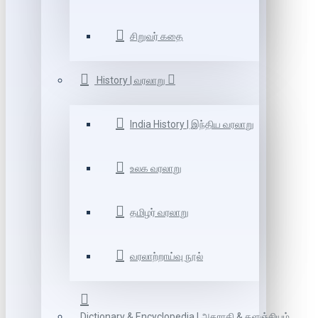
சிறுவர் கதை
History | வரலாறு
India History | இந்திய வரலாறு
உலக வரலாறு
தமிழர் வரலாறு
வரலாற்றாய்வு நூல்
Dictionary & Encyclopedia | அகராதி & களஞ்சியம்