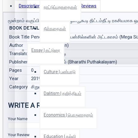
Description
Book Details
Reviews
நாட்டுப்புறகதைகள்
மூன்றாம் வகுப்பின் பென்சில்கள் ஒன்றுகூடி திட்டம்தீட்டி ரகசியமாக 
BOOK DETAILS
நீள்கதைகள்
Book Title
Pencil's Day Out - பென்சில்களின் அட்டகாசம் (Mega Si
Author
விழியன் (Vizhiyan)
Essay | கட்டுரை
Translator
அனுரேஷ் புதுக்குடி
Publisher
பாரதி புத்தகாலயம் (Bharathi Puthakalayam)
Pages
0
Culture | பண்பாடு
Year
2019
Category
சிறுவர் கதை
Dalitism | தலித்தியம்
WRITE A REVIEW
Economics | பொருளாதாரம்
Your Name
Your Review
Education | கல்வி