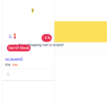
Wishlist
0
0 item(s) - ₹0
0
-5 %
Your shopping cart is empty!
Out Of Stock
மா கடிகாரம்
₹38
₹40