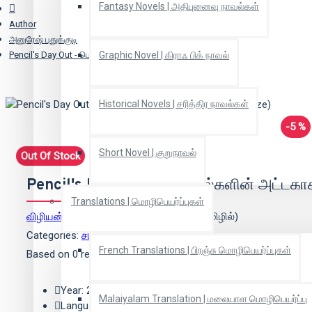
Fantasy Novels | அதிபுனைவு நாவல்கள்
Author
அனுரேஷ் புதுக்குடி
Pencil's Day Out - பென்சில்களின் அட்டகாசம் (Mega Size)
Graphic Novel | கிராஃ பிக் நாவல்
Historical Novels | சரித்திர நாவல்கள்
-5 %
Short Novel | குறுநாவல்
Out Of Stock
Pencil's Day Out - பென்சில்களின் அட்டகா
Translations | மொழிபெயர்ப்புகள்
விழியன்
(ஆசிரியர்),
அனுரேஷ் புதுக்குடி
(தமிழில்)
Categories:
சிறுவர் கதை
French Translations | பிரஞ்சு மொழிபெயர்ப்புகள்
Based on 0 reviews.
-
Write a review
Year: 2019
Malaiyalam Translation | மலையாள மொழிபெயர்ப்பு
Language: தமிழ்