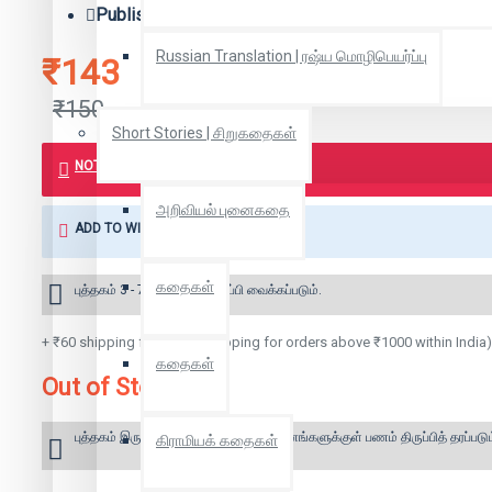
Publisher:
பாரதி புத்தகாலயம்
Russian Translation | ரஷ்ய மொழிபெயர்ப்பு
₹143
₹150
Short Stories | சிறுகதைகள்
NOTIFY ME WHEN BOOK IS AVAILABLE
அறிவியல் புனைகதை
ADD TO WISH LIST
கதைகள்
புத்தகம் 3 - 7 நாட்களில் அனுப்பி வைக்கப்படும்.
+ ₹60 shipping fee* (Free shipping for orders above ₹1000 within India)
கதைகள்
Out of Stock
புத்தகம் இருப்பில் இல்லை என்றால் 10 தினங்களுக்குள் பணம் திருப்பித் தரப்படும
கிராமியக் கதைகள்