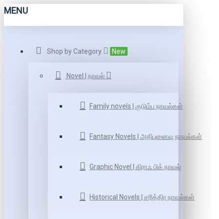
MENU
Shop by Category
New
Novel | நாவல்
Family novels | குடும்ப நாவல்கள்
Fantasy Novels | அதிபுனைவு நாவல்கள்
Graphic Novel | கிராஃ பிக் நாவல்
Historical Novels | சரித்திர நாவல்கள்