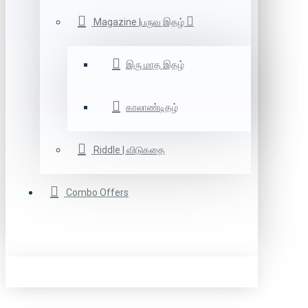
Magazine |பருவ இதழ்
இரு மாத இதழ்
காலாண்டிதழ்
Riddle | விடுகதை
Combo Offers