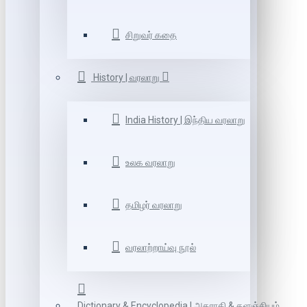
சிறுவர் கதை
History | வரலாறு
India History | இந்திய வரலாறு
உலக வரலாறு
தமிழர் வரலாறு
வரலாற்றாய்வு நூல்
Dictionary & Encyclopedia | அகராதி & களஞ்சியம்