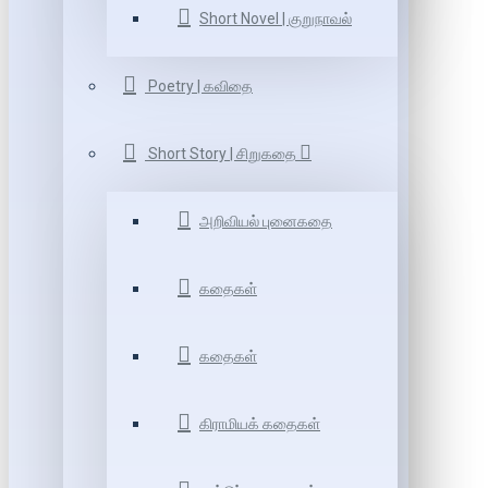
Short Novel | குறுநாவல்
Poetry | கவிதை
Short Story | சிறுகதை
அறிவியல் புனைகதை
கதைகள்
கதைகள்
கிராமியக் கதைகள்