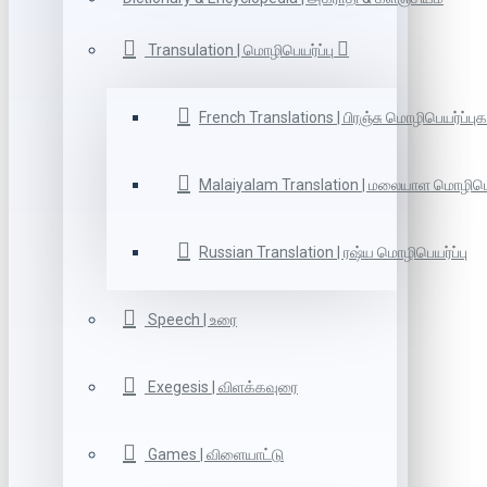
Transulation | மொழிபெயர்ப்பு
French Translations | பிரஞ்சு மொழிபெயர்ப்புக
Malaiyalam Translation | மலையாள மொழிபெய
Russian Translation | ரஷ்ய மொழிபெயர்ப்பு
Speech | உரை
Exegesis | விளக்கவுரை
Games | விளையாட்டு